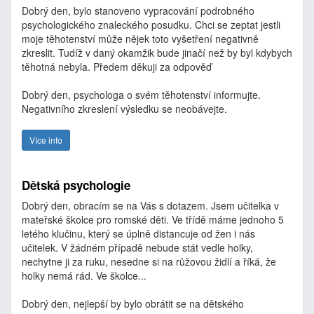
Dobrý den, bylo stanoveno vypracování podrobného
psychologického znaleckého posudku. Chci se zeptat jestli
moje těhotenství může nějek toto vyšetření negativně
zkreslit. Tudíž v daný okamžik bude jinačí než by byl kdybych
těhotná nebyla. Předem děkuji za odpověď
Dobrý den, psychologa o svém těhotenství informujte.
Negativního zkreslení výsledku se neobávejte.
Více info
Dětská psychologie
Dobrý den, obracím se na Vás s dotazem. Jsem učitelka v
mateřské školce pro romské děti. Ve třídě máme jednoho 5
letého klučinu, který se úplně distancuje od žen i nás
učitelek. V žádném případě nebude stát vedle holky,
nechytne ji za ruku, nesedne si na růžovou židlí a říká, že
holky nemá rád. Ve školce...
Dobrý den, nejlepší by bylo obrátit se na dětského