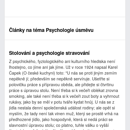
Články na téma Psychologie úsměvu
Stolování a psychologie stravování
Z psychického, fyziologického ani kulturního hlediska není
lhostejno, co jíme ani jak jíme. Už v roce 1924 napsal Karel
Čapek (O české kuchyni) toto: "U nás se proti jiným zemím
nepěkně jí; především se nepěkně servíruje. Ušetřte si
polovičku práce s přípravou oběda, ale přidejte si čtvrtinu
práce s úpravou stolu. Není třeba si k večeři oblékat zrovna
smoking, ale také není třeba si k večeři zout boty a vyhrnout
rukávy, jako by se měl v potu tváře kydat hnůj. U nás se z
jídla nestala denní společenská událost rodiny; ale opět si
myslím, že tady není tak vinen muž, který se prostě vrhá na
předhozené jídlo, jako hospodyně, která si nedá práci se
slavnostní úpravou stolu; co platno, tuhle válku o vyšší