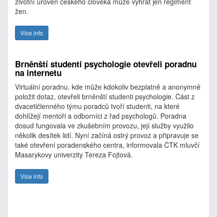
životní úroveň českého člověka může vyhrát jen regiment
žen.
Více info
Brněnští studenti psychologie otevřeli poradnu
na internetu
Virtuální poradnu, kde může kdokoliv bezplatně a anonymně
položit dotaz, otevřeli brněnští studenti psychologie. Část z
dvacetičlenného týmu poradců tvoří studenti, na které
dohlížejí mentoři a odborníci z řad psychologů. Poradna
dosud fungovala ve zkušebním provozu, její služby využilo
několik desítek lidí. Nyní začíná ostrý provoz a připravuje se
také otevření poradenského centra, informovala ČTK mluvčí
Masarykovy univerzity Tereza Fojtová.
Více info