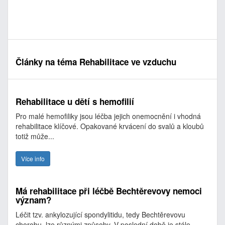
Články na téma Rehabilitace ve vzduchu
Rehabilitace u dětí s hemofilií
Pro malé hemofiliky jsou léčba jejich onemocnění i vhodná
rehabilitace klíčové. Opakované krvácení do svalů a kloubů
totiž může...
Více info
Má rehabilitace při léčbě Bechtěrevovy nemoci
význam?
Léčit tzv. ankylozující spondylitidu, tedy Bechtěrevovu
chorobu, lze různými způsoby. V poslední době je stále