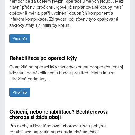
nemocnice za účelem revizní operace umělých kloubů. Mezi
hlavní příčiny, proč chirurgové již implantované klouby musí
opětovně měnit, patří uvolnění kloubních komponent a
infekční komplikace. Zdravotní pojišťovny tyto opakované
zákroky stály 1,1 miliardy korun.
Více info
Rehabilitace po operaci kýly
Okamžitě po operaci kýly vás odvezou na pooperační pokoj,
kde vám po několik hodin budou prostřednictvím infuze
nitrožilně podávány…
Více info
Cvičení, nebo rehabilitace? Běchtěrevova
choroba si žádá obojí
Pro osoby s Bechtěrevovou chorobou jsou pohyb a
rehabilitace naprosto nepostradatelné součásti