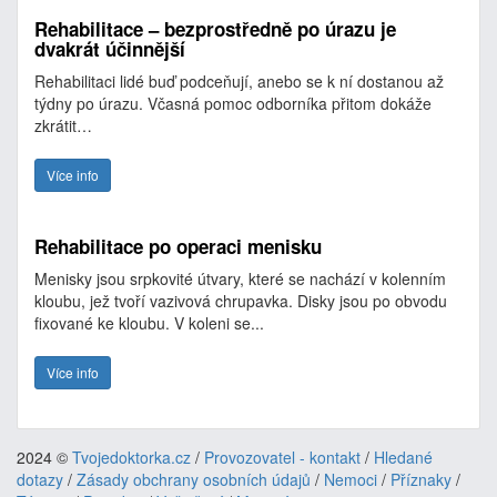
Rehabilitace – bezprostředně po úrazu je
dvakrát účinnější
Rehabilitaci lidé buď podceňují, anebo se k ní dostanou až
týdny po úrazu. Včasná pomoc odborníka přitom dokáže
zkrátit…
Více info
Rehabilitace po operaci menisku
Menisky jsou srpkovité útvary, které se nachází v kolenním
kloubu, jež tvoří vazivová chrupavka. Disky jsou po obvodu
fixované ke kloubu. V koleni se...
Více info
2024 ©
Tvojedoktorka.cz
/
Provozovatel - kontakt
/
Hledané
dotazy
/
Zásady obchrany osobních údajů
/
Nemoci
/
Příznaky
/