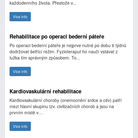
každodenního života. Přestože v...
Více info
Rehabilitace po operaci bederní páteře
Po operaci bederní páteře je nejprve nutné po dobu 6 týdnů
dodržovat šetřící režim. Fyzioteraput ho naučí vstávat z
lužka tím správným způsobem. To...
Více info
Kardiovaskulární rehabilitace
Kardiovaskulární choroby (onemocnění srdce a cév) patří
mezi hlavní skupinu tzv. civilizačních chorob a jsou na
prvním místě v…
Více info