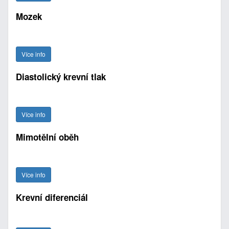
Mozek
Více info
Diastolický krevní tlak
Více info
Mimotělní oběh
Více info
Krevní diferenciál