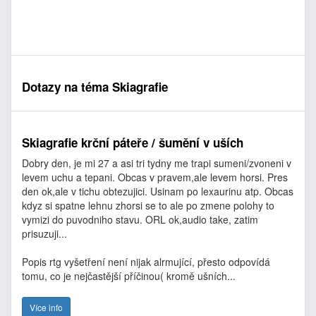
Dotazy na téma Skiagrafie
Skiagrafie krční páteře / šumění v uších
Dobry den, je mi 27 a asi tri tydny me trapi sumeni/zvoneni v
levem uchu a tepani. Obcas v pravem,ale levem horsi. Pres
den ok,ale v tichu obtezujici. Usinam po lexaurinu atp. Obcas
kdyz si spatne lehnu zhorsi se to ale po zmene polohy to
vymizi do puvodniho stavu. ORL ok,audio take, zatim
prisuzuji...
Popis rtg vyšetření není nijak alrmující, přesto odpovídá
tomu, co je nejčastější příčinou( kromě ušních...
Více info