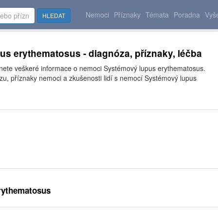
Nemoci
Příznaky
Témata
Poradna
Vyše
HLEDAT
s erythematosus - diagnóza, příznaky, léčba
znete veškeré informace o nemoci Systémový lupus erythematosus.
zu, příznaky nemoci a zkušenosti lidí s nemocí Systémový lupus
rythematosus