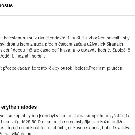
tosus
ým bolestem rukou v rámci podezření na SLE a zhoršení bolesti nohy
 syndromu jsem zhruba před měsícem začala užívat lék Siranalen
slední dobou mě ale často bolí hlava, a to opravdu hodně. Společně
ředění, možná i horší...
předpokládám že tento lék by působil bolesti.Proti nim je určen.
 erythematodes
bych se zeptal, týden jsem byl v nemocnici na kompletním vyšetření a
 Lupus dig: M25.50 Do nemocnice sem byl přijat pro kožní potíže,
ost, tupé bolení kloubů na nohách , celkovou slabost, bolení svalstva
e na lýtkách. po...