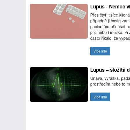
Lupus - Nemoc vl
Přes čtyři tisíce klie
případně ji často za
pacientům přinášet ne
plic nebo i mozku. Pr
často říkalo, že vypad
Více info
Lupus – složitá d
Únava, vyrážka, padán
prostředím nebo to mů
Více info