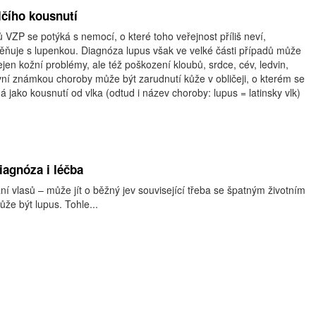
čího kousnutí
ntů VZP se potýká s nemocí, o které toho veřejnost příliš neví,
měňuje s lupenkou. Diagnóza lupus však ve velké části případů může
jen kožní problémy, ale též poškození kloubů, srdce, cév, ledvin,
vní známkou choroby může být zarudnutí kůže v obličeji, o kterém se
á jako kousnutí od vlka (odtud i název choroby: lupus = latinsky vlk)
iagnóza i léčba
í vlasů – může jít o běžný jev související třeba se špatným životním
že být lupus. Tohle...