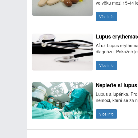
ve věku mezi 15-44 le
Více info
Lupus erythemat
Ať už Lupus erythema
diagnózu. Pokaždé je 
Více info
Nepleťte si lupu
Lupus a lupénka. Pr
nemoci, které se za n
Více info