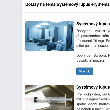
Dotazy na téma Systémový lupus erythema
Systémový lupus
Dobrý den, kvůli siln
při posttrombotickém
(2x denně 75 mg). Po
s tím pozoruji nesoust
Dobrý den Barbora. Ne
Vysadit jej múžete...
Více info
Systémový lupus
Přeji dobrý den, rád 
byl mi diagnostikován
špatné vidění, malátn
na nohou a pálení kůž