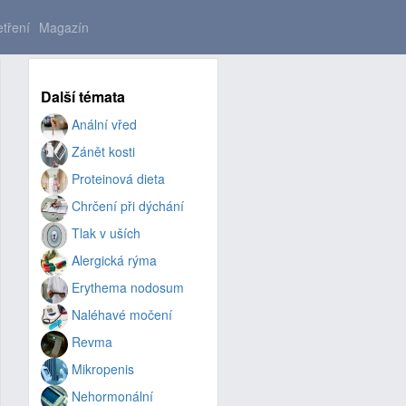
tření
Magazín
Další témata
Anální vřed
Zánět kosti
Proteinová dieta
Chrčení při dýchání
Tlak v uších
Alergická rýma
Erythema nodosum
Naléhavé močení
Revma
Mikropenis
Nehormonální