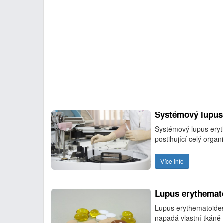
Systémový lupus
Systémový lupus ery
postihující celý orga
Více info
Lupus erythemato
Lupus erythematoides
napadá vlastní tkáně