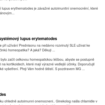
 lupus erythematodes je závažné autoimunitní onemocnění, které
gánovým...
systémový lupus erytematodes
e při užívání Prednisonu na nedávno rozvinutý SLE užívat ke
činků homeopatika? A jaká? Děkuji ...
bylo začít celkovou homeopatickou léčbou, abyste se postupně
i na kortikoidech, které mají výrazné vedlejší účinky. Doporučujil
é vyšetření. Přeji Vám hodně štěstí. S pozdravem MG ...
des
u ohledně autoimunni onemocneni.. Ginekolog našla chlamidie v