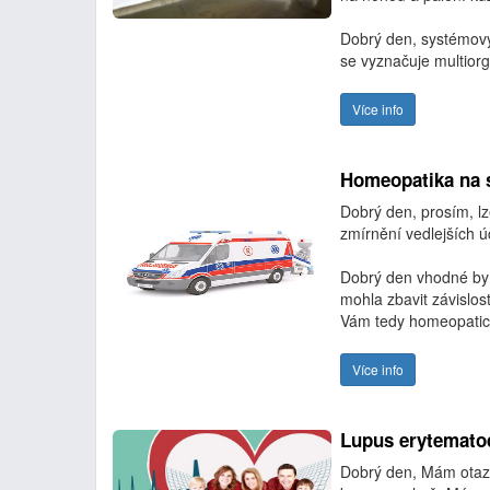
Dobrý den, systémový
se vyznačuje multior
Více info
Homeopatika na 
Dobrý den, prosím, lz
zmírnění vedlejších ú
Dobrý den vhodné by 
mohla zbavit závislost
Vám tedy homeopatick
Více info
Lupus erytemato
Dobrý den, Mám otazk