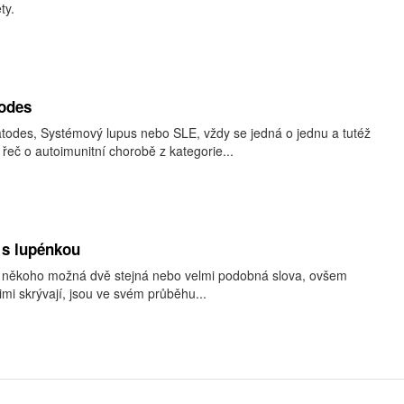
ty.
odes
todes, Systémový lupus nebo SLE, vždy se jedná o jednu a tutéž
řeč o autoimunitní chorobě z kategorie...
s s lupénkou
o někoho možná dvě stejná nebo velmi podobná slova, ovšem
imi skrývají, jsou ve svém průběhu...