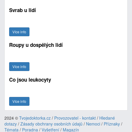
Svrab u lidí
Více info
Roupy u dospělých lidí
Více info
Co jsou leukocyty
Více info
2024 ©
Tvojedoktorka.cz
/
Provozovatel - kontakt
/
Hledané
dotazy
/
Zásady obchrany osobních údajů
/
Nemoci
/
Příznaky
/
Témata
/
Poradna
/
Vyšetření
/
Magazín