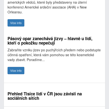
amerických vědců, které byly představeny na úterní
konferenci Americké srdeční asociace (AHA) v New
Orleansu.
Více info
Pásový opar zanechává jizvy – hlavně u lidí,
kteří o pokožku nepečují
Zabraňte vzniku jizev po puchýřcích předem nebo podstupte
účinná opatření, která vám pomohou se této kosmetické
vady zbavit. Poradíme...
Více info
Přehled Tisíce lidí v ČR jsou závislí na
sociálních sítích