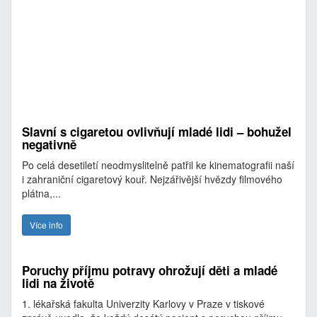
Slavní s cigaretou ovlivňují mladé lidi – bohužel
negativně
Po celá desetiletí neodmyslitelně patřil ke kinematografii naší
i zahraniční cigaretový kouř. Nejzářivější hvězdy filmového
plátna,...
Více info
Poruchy příjmu potravy ohrožují děti a mladé
lidi na životě
1. lékařská fakulta Univerzity Karlovy v Praze v tiskové