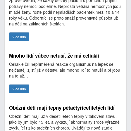
zprávě uvedla, že každý desátý pacient s poruchou příjmu
potravy nemoci podlehne. Neprostá většina nemocných jsou
mladé ženy, roste podíl nejmladších pacientek mezi 10 a 14
roky věku. Odborníci se proto snaží preventivně působit už
na děti na základních školách.
Více info
Mnoho lidí vůbec netuší, že má celiakii
Celiakie čili nepřiměřená reakce organismus na lepek se
nejčastěji zjistí již v dětství, ale mnoho lidí to netuší a přijdou
na to až…
Více info
Obézní děti mají tepny pětačtyřicetiletých lidí
Obézní děti mají už v deseti letech tepny v takovém stavu,
jako by jim bylo 45 let, a vykazují abnormality srdce výrazně
zvyšující riziko srdečních chorob. Uvádějí to nové studie