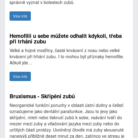
správně vyznat v bolestech zubů.
Více info
Hemofilii u sebe můžete odhalit kdykoli, třeba
při trhání zubu
Velké a hojné modřiny, časté krvácení z nosu nebo velké
krvácení při trhání zubu. I to mohou být příznaky hemofilie.
Ačkoli jde…
Více info
Bruxismus - Skřípění zubů
Neorganické funkční poruchy v oblasti ústní dutiny a čelistí
označujeme jako dentální parafunkce. Jsou to jevy jako
skřípění, mletí nebo tisknutí zubů k sobe, vsávání tváří do
mezer mezi zuby a vtlačování jazyka mezi zuby nebo do
určitých částí protézy. Uvolněný člověk má zuby skousnuté
nanejvýš přibližně deset minut za den, zatímco ve stresu je