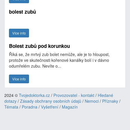
bolest zubů
Více info
Bolest zubů pod korunkou
Říká se, že mrtvý zub bolet nemůže, ale je to hloupost,
protože ve skutečnosti kořenové kanálky bolí i v dávno
odumřelém zubu. Nevíte o...
Více info
2024 ©
Tvojedoktorka.cz
/
Provozovatel - kontakt
/
Hledané
dotazy
/
Zásady obchrany osobních údajů
/
Nemoci
/
Příznaky
/
Témata
/
Poradna
/
Vyšetření
/
Magazín