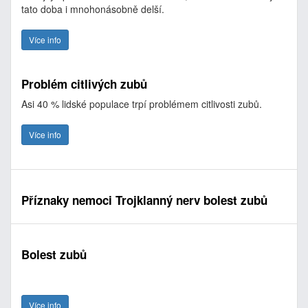
tato doba i mnohonásobně delší.
Více info
Problém citlivých zubů
Asi 40 % lidské populace trpí problémem citlivosti zubů.
Více info
Příznaky nemoci Trojklanný nerv bolest zubů
Bolest zubů
Více info