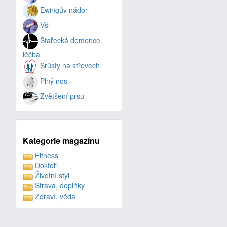
Ewingův nádor
Vši
Stařecká demence
léčba
Srůsty na střevech
Plný nos
Zvětšení prsu
Kategorie magazínu
Fitness
Doktoři
Životní styl
Strava, doplńky
Zdraví, věda