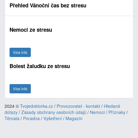
Přehled Vánoční čas bez stresu
Nemoci ze stresu
Více info
Bolest žaludku ze stresu
Více info
2024 ©
Tvojedoktorka.cz
/
Provozovatel - kontakt
/
Hledané
dotazy
/
Zásady obchrany osobních údajů
/
Nemoci
/
Příznaky
/
Témata
/
Poradna
/
Vyšetření
/
Magazín