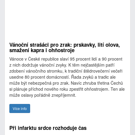
Vánoční strašáci pro zrak: prskavky, lití olova,
smažení kapra i ohňostroje
Vánoce v České republice slaví 95 procent lidí a 90 procent
z nich dodržuje vánoční zvyky. K těm nejčastějším patří
zdobení vánočního stromku, k tradiční štědrovečerní večeři
usedne 80 procent domácností. Řada zvyků a tradic ale
může být nebezpečná pro zrak. Navíc zhruba třetina Čechů
si plánuje příchod nového roku zpestřit ohňostrojem. Ten ale
může oslavy pořádně znepříjemnit.
Více info
Při infarktu srdce rozhoduje čas