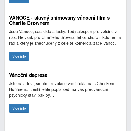
VÁNOCE - slavný animovaný vánoční film s
Charlie Brownem
Jsou Vánoce, čas klidu a lásky. Tedy alespoň pro většinu z
nás. Ne však pro Charlieho Browna, jehož skoro nikdo nemá
rád a který je znechucený z celé té komercializace Vánoc.
Více info
Vánoční deprese
Jste náladoví, smutní, rozpláče vás i reklama s Chuckem
Norrisem... Jestli tehle popis sedí na váš předvánoční
psychický stav, pak by…
Více info