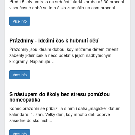
Před 15 lety umíralo na srdeční infarkt zhruba až 30 procent,
v současné době se toto číslo zmenšilo na osm procent.
Více info
Prázdniny - ideální čas k hubnutí dětí
Prázdniny jsou ideální dobou, kdy můžeme dětem změnit
zaběhlý jídelníček a něco udělat s jejich nadbytečnými
kilogramy. Naplánujte…
Více info
S nástupem do školy bez stresu pomůžou
homeopatika
Konec prázdnin se přiblížil a s ním i další „magické“ datum
kalendáře: 1. září. Velký den, kdy mnoho dětí poprvé
zasedne do školních...
Více info