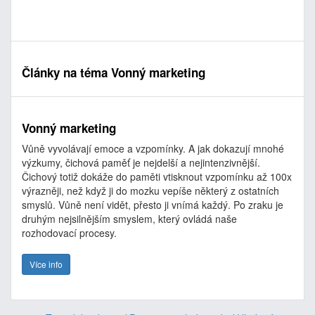
Články na téma Vonný marketing
Vonný marketing
Vůně vyvolávají emoce a vzpomínky. A jak dokazují mnohé
výzkumy, čichová paměť je nejdelší a nejintenzivnější.
Čichový totiž dokáže do paměti vtisknout vzpomínku až 100x
výrazněji, než když ji do mozku vepíše některý z ostatních
smyslů. Vůně není vidět, přesto ji vnímá každý. Po zraku je
druhým nejsilnějším smyslem, který ovládá naše
rozhodovací procesy.
Více info