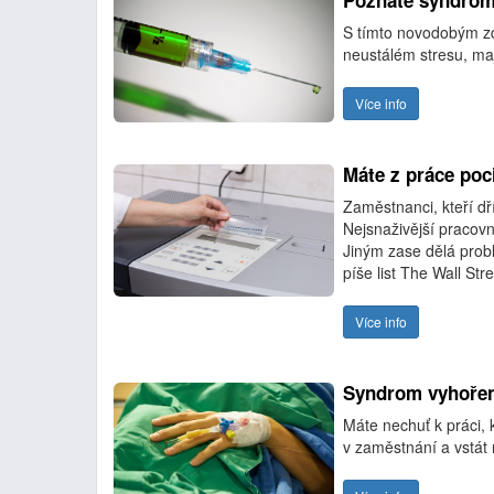
Poznáte syndrom
S tímto novodobým zd
neustálém stresu, maj
Více info
Máte z práce poci
Zaměstnanci, kteří dř
Nejsnaživější pracovn
Jiným zase dělá probl
píše list The Wall Str
Více info
Syndrom vyhoření
Máte nechuť k práci, 
v zaměstnání a vstát 