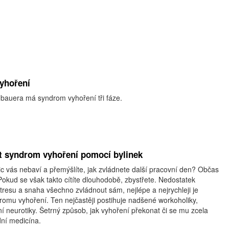
yhoření
auera má syndrom vyhoření tři fáze.
at syndrom vyhoření pomocí bylinek
nic vás nebaví a přemýšlíte, jak zvládnete další pracovní den? Občas
Pokud se však takto cítíte dlouhodobě, zbystřete. Nedostatek
resu a snaha všechno zvládnout sám, nejlépe a nejrychleji je
romu vyhoření. Ten nejčastěji postihuje nadšené workoholiky,
ní neurotiky. Šetrný způsob, jak vyhoření překonat či se mu zcela
dní medicína.