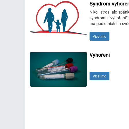
Syndrom vyhořen
Nikoli stres, ale spá
syndromu "vyhoření". 
má podle nich na sv
Více info
Vyhoření
Více info