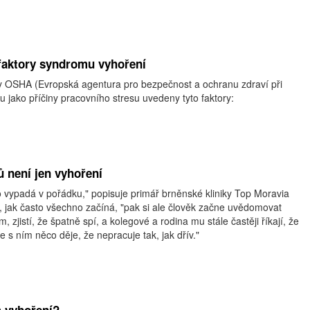
faktory syndromu vyhoření
y OSHA (Evropská agentura pro bezpečnost a ochranu zdraví při
ou jako příčiny pracovního stresu uvedeny tyto faktory:
 není jen vyhoření
o vypadá v pořádku," popisuje primář brněnské kliniky Top Moravia
, jak často všechno začíná, "pak si ale člověk začne uvědomovat
 zjistí, že špatně spí, a kolegové a rodina mu stále častěji říkají, že
 s ním něco děje, že nepracuje tak, jak dřív."