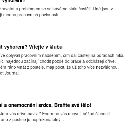
 vyhoření?
ravotním problémem se setkáváme stále častěji. Lidé jsou v
í mnoho pracovních povinností,...
t vyhoření? Vítejte v klubu
íve oplývali pracovním nadšením, čím dál častěji na poradách mlčí.
íci najednou začínají chodit pozdě do práce a odcházejí dříve.
ém ráno vstát z postele, mají pocit, že už toho více nezvládnou,
eet Journal.
 a onemocnění srdce. Braňte své tělo!
která vás dříve bavila? Enormně vás unavují běžné činnosti
ráno z postele je nepřekonatelný...