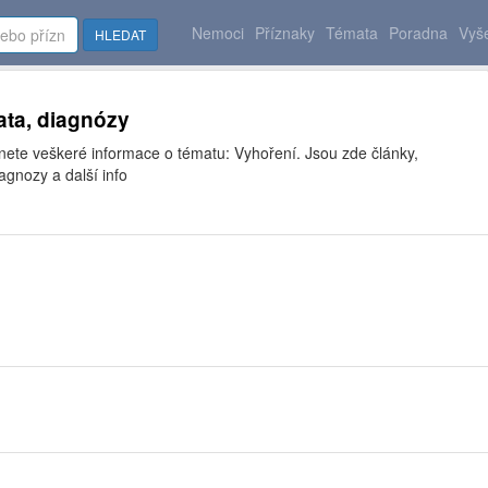
Nemoci
Příznaky
Témata
Poradna
Vyše
HLEDAT
ata, diagnózy
nete veškeré informace o tématu: Vyhoření. Jsou zde články,
agnozy a další info