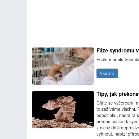
Fáze syndromu v
Podle modelu Schmidb
Více info
Tipy, jak překon
Cítíte se vyčerpaní, 
to zažíváme všichni. 
odpočinku, nadmíra st
přímou cestou k synd
z nichž dělá depresiv
vyhnout, nabízí příro