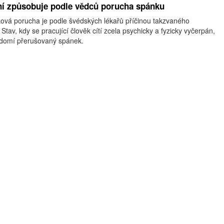
í způsobuje podle vědců porucha spánku
nková porucha je podle švédských lékařů příčinou takzvaného
Stav, kdy se pracující člověk cítí zcela psychicky a fyzicky vyčerpán,
ědomí přerušovaný spánek.