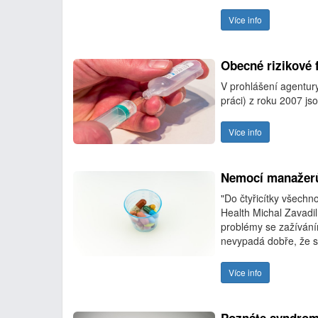
Více info
Obecné rizikové 
V prohlášení agentur
práci) z roku 2007 js
Více info
Nemocí manažerů
"Do čtyřicítky všechn
Health Michal Zavadil
problémy se zažíváním,
nevypadá dobře, že se
Více info