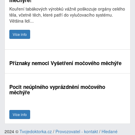
měchýře!
Kouření tabákových výrobků vážně poškozuje orgány celého
těla, včetně těch, které patří do vylučovacího systému.
Většina lidí...
Více info
Příznaky nemoci Vyšetření močového měchýře
Pocit neúplného vyprázdnění močového
měchýře
Více info
2024 ©
Tvojedoktorka.cz
/
Provozovatel - kontakt
/
Hledané