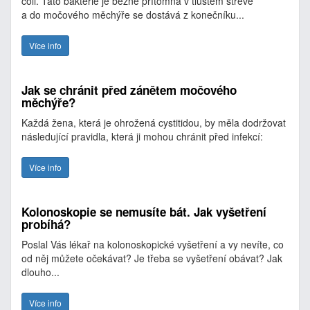
coli. Tato bakterie je běžně přítomna v tlustém střevě
a do močového měchýře se dostává z konečníku...
Více info
Jak se chránit před zánětem močového
měchýře?
Každá žena, která je ohrožená cystitidou, by měla dodržovat
následující pravidla, která ji mohou chránit před infekcí:
Více info
Kolonoskopie se nemusíte bát. Jak vyšetření
probíhá?
Poslal Vás lékař na kolonoskopické vyšetření a vy nevíte, co
od něj můžete očekávat? Je třeba se vyšetření obávat? Jak
dlouho...
Více info