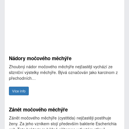
Nádory močového měchýře
Zhoubný nádor močového měchýře nejčastěji vychází ze
slizniční výstelky měchýře. Bývá označován jako karcinom z
přechodních…
Více info
Zánět močového měchýře
Zánět močového měchýře (cystitida) nejčastěji postihuje
ženy. Za jeho vznikem stojí především bakterie Escherichia