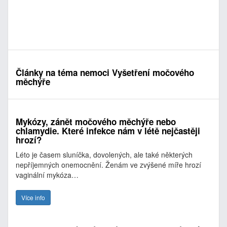
Články na téma nemoci Vyšetření močového
měchýře
Mykózy, zánět močového měchýře nebo
chlamydie. Které infekce nám v létě nejčastěji
hrozí?
Léto je časem sluníčka, dovolených, ale také některých
nepříjemných onemocnění. Ženám ve zvýšené míře hrozí
vaginální mykóza…
Více info