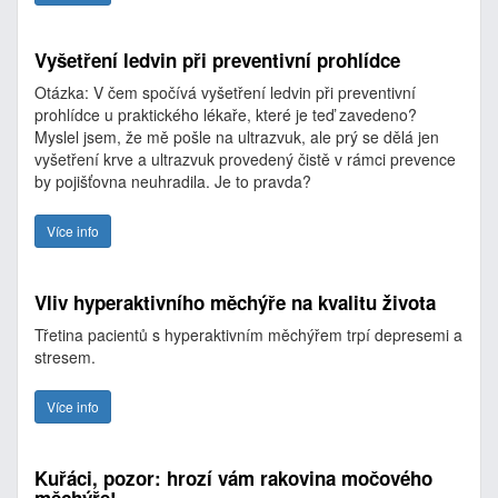
Vyšetření ledvin při preventivní prohlídce
Otázka: V čem spočívá vyšetření ledvin při preventivní
prohlídce u praktického lékaře, které je teď zavedeno?
Myslel jsem, že mě pošle na ultrazvuk, ale prý se dělá jen
vyšetření krve a ultrazvuk provedený čistě v rámci prevence
by pojišťovna neuhradila. Je to pravda?
Více info
Vliv hyperaktivního měchýře na kvalitu života
Třetina pacientů s hyperaktivním měchýřem trpí depresemi a
stresem.
Více info
Kuřáci, pozor: hrozí vám rakovina močového