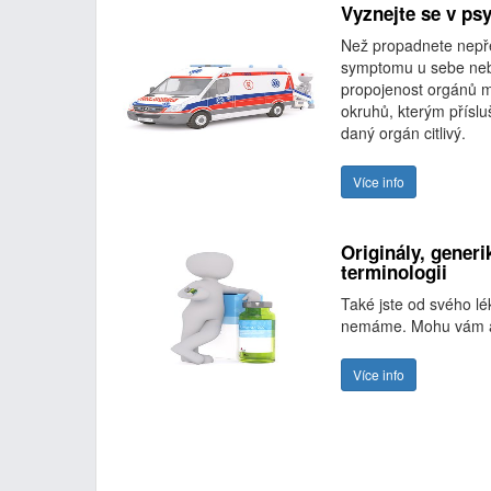
Vyznejte se v ps
Než propadnete nepře
symptomu u sebe nebo
propojenost orgánů m
okruhů, kterým přísluš
daný orgán citlivý.
Více info
Originály, generi
terminologii
Také jste od svého lé
nemáme. Mohu vám al
Více info