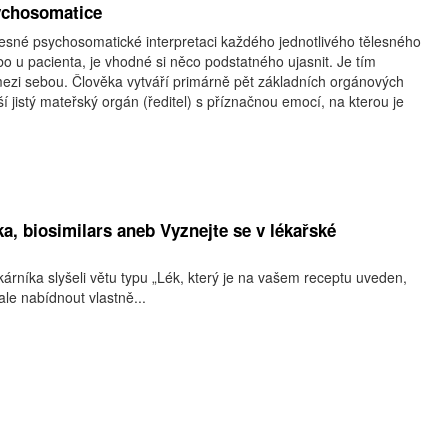
ychosomatice
sné psychosomatické interpretaci každého jednotlivého tělesného
 u pacienta, je vhodné si něco podstatného ujasnit. Je tím
ezi sebou. Člověka vytváří primárně pět základních orgánových
í jistý mateřský orgán (ředitel) s příznačnou emocí, na kterou je
ka, biosimilars aneb Vyznejte se v lékařské
kárníka slyšeli větu typu „Lék, který je na vašem receptu uveden,
e nabídnout vlastně...