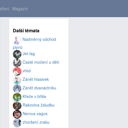
tření
Magazín
Další témata
Nadměrný odchod
plynů
Jet-lag
Časté močení u dětí
vřed
Zánět hlasivek
Zánět dvanáctníku
Křeče v břiše
Rakovina žaludku
Nervus vagus
zhoršení zraku