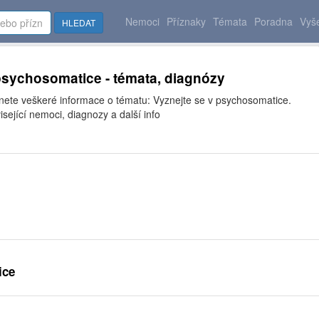
Nemoci
Příznaky
Témata
Poradna
Vyše
HLEDAT
psychosomatice - témata, diagnózy
znete veškeré informace o tématu: Vyznejte se v psychosomatice.
isející nemoci, diagnozy a další info
ice