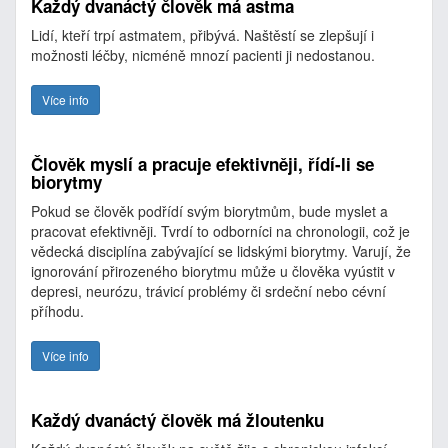
Každý dvanáctý člověk má astma
Lidí, kteří trpí astmatem, přibývá. Naštěstí se zlepšují i
možnosti léčby, nicméně mnozí pacienti ji nedostanou.
Více info
Člověk myslí a pracuje efektivněji, řídí-li se
biorytmy
Pokud se člověk podřídí svým biorytmům, bude myslet a
pracovat efektivněji. Tvrdí to odborníci na chronologii, což je
vědecká disciplína zabývající se lidskými biorytmy. Varují, že
ignorování přirozeného biorytmu může u člověka vyústit v
depresi, neurózu, trávicí problémy či srdeční nebo cévní
příhodu.
Více info
Každý dvanáctý člověk má žloutenku