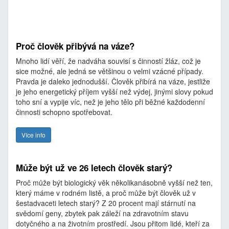
Proč člověk přibývá na váze?
Mnoho lidí věří, že nadváha souvisí s činností žláz, což je
sice možné, ale jedná se většinou o velmi vzácné případy.
Pravda je daleko jednodušší. Člověk přibírá na váze, jestliže
je jeho energetický příjem vyšší než výdej, jinými slovy pokud
toho sní a vypije víc, než je jeho tělo při běžné každodenní
činnosti schopno spotřebovat.
Více info
Může být už ve 26 letech člověk starý?
Proč může být biologický věk několikanásobně vyšší než ten,
který máme v rodném listě, a proč může být člověk už v
šestadvaceti letech starý? Z 20 procent mají stárnutí na
svědomí geny, zbytek pak záleží na zdravotním stavu
dotyčného a na životním prostředí. Jsou přitom lidé, kteří za