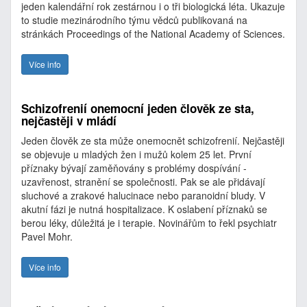
jeden kalendářní rok zestárnou i o tři biologická léta. Ukazuje
to studie mezinárodního týmu vědců publikovaná na
stránkách Proceedings of the National Academy of Sciences.
Více info
Schizofrenií onemocní jeden člověk ze sta,
nejčastěji v mládí
Jeden člověk ze sta může onemocnět schizofrenií. Nejčastěji
se objevuje u mladých žen i mužů kolem 25 let. První
příznaky bývají zaměňovány s problémy dospívání -
uzavřenost, stranění se společnosti. Pak se ale přidávají
sluchové a zrakové halucinace nebo paranoidní bludy. V
akutní fázi je nutná hospitalizace. K oslabení příznaků se
berou léky, důležitá je i terapie. Novinářům to řekl psychiatr
Pavel Mohr.
Více info