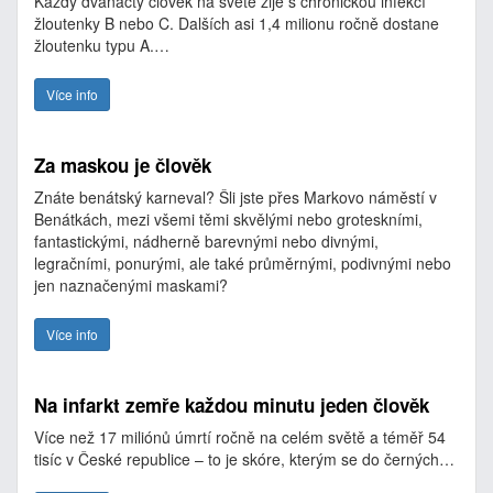
Každý dvanáctý člověk na světě žije s chronickou infekcí
žloutenky B nebo C. Dalších asi 1,4 milionu ročně dostane
žloutenku typu A.…
Více info
Za maskou je člověk
Znáte benátský karneval? Šli jste přes Markovo náměstí v
Benátkách, mezi všemi těmi skvělými nebo groteskními,
fantastickými, nádherně barevnými nebo divnými,
legračními, ponurými, ale také průměrnými, podivnými nebo
jen naznačenými maskami?
Více info
Na infarkt zemře každou minutu jeden člověk
Více než 17 miliónů úmrtí ročně na celém světě a téměř 54
tisíc v České republice – to je skóre, kterým se do černých…