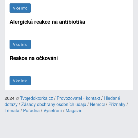
Více info
Alergická reakce na antibiotika
Více info
Reakce na očkování
Více info
2024 ©
Tvojedoktorka.cz
/
Provozovatel - kontakt
/
Hledané
dotazy
/
Zásady obchrany osobních údajů
/
Nemoci
/
Příznaky
/
Témata
/
Poradna
/
Vyšetření
/
Magazín