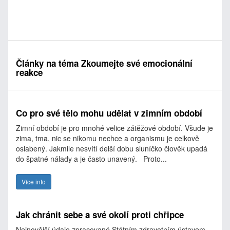
Články na téma Zkoumejte své emocionální
reakce
Co pro své tělo mohu udělat v zimním období
Zimní období je pro mnohé velice zátěžové období. Všude je
zima, tma, nic se nikomu nechce a organismu je celkově
oslabený. Jakmile nesvítí delší dobu sluníčko člověk upadá
do špatné nálady a je často unavený. Proto...
Více info
Jak chránit sebe a své okolí proti chřipce
Nejnovější údaje zpracované Státním zdravotním ústavem