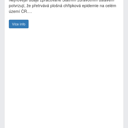
potvrzují, že přetrvává plošná chřipková epidemie na celém
území ČR.…
Více info