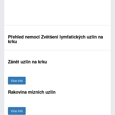
Přehled nemoci Zvětšení lymfatických uzlin na
krku
Zánět uzlin na krku
Více info
Rakovina mízních uzlin
Více info