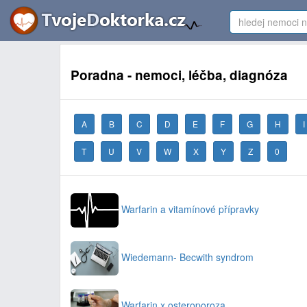
Poradna - nemoci, léčba, diagnóza
A
B
C
D
E
F
G
H
I
T
U
V
W
X
Y
Z
0
Warfarin a vitamínové přípravky
Wiedemann- Becwith syndrom
Warfarin x osteroporoza