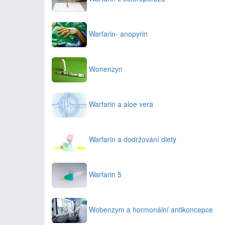
Warfarin- anopyrin
Wonenzyn
Warfarin a aloe vera
Warfarin a dodržování diety
Warfarin 5
Wobenzym a hormonální antikoncepce