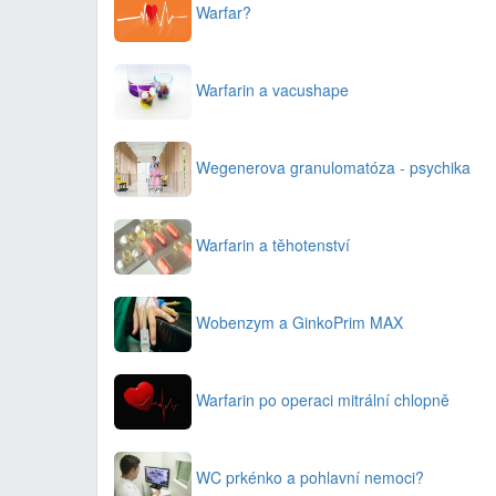
Warfar?
Warfarin a vacushape
Wegenerova granulomatóza - psychika
Warfarin a těhotenství
Wobenzym a GinkoPrim MAX
Warfarin po operaci mitrální chlopně
WC prkénko a pohlavní nemoci?