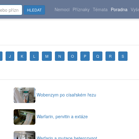
Nemoci
Příznaky
Témata
Poradna
Vyše
HLEDAT
J
K
L
M
N
O
P
Q
R
S
Wobenzym po císařském řezu
Warfarin, pervitin a extáze
Warfarin a mutace heterozygot