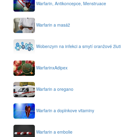
Warfarin, Antikoncepce, Menstruace
Warfarin a masáž
Wobenzym na infekci a smytí oranžové žluti
WarfarinxAdipex
Warfarin a oregano
Warfarin a doplnkove vitaminy
Warfarin a embolie