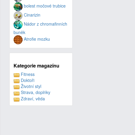
bolest močové trubice
Cinarizin
Nádor z chromafinních
buněk
Atrofie mozku
Kategorie magazínu
Fitness
Doktoři
Životní styl
Strava, doplńky
Zdraví, věda