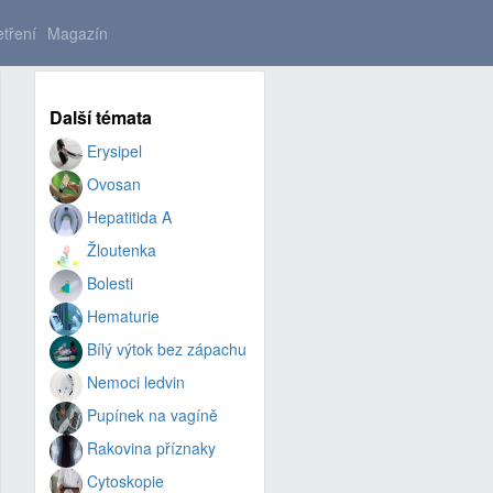
tření
Magazín
Další témata
Erysipel
Ovosan
Hepatitida A
Žloutenka
Bolesti
Hematurie
Bílý výtok bez zápachu
Nemoci ledvin
Pupínek na vagíně
Rakovina příznaky
Cytoskopie