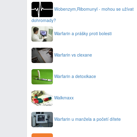
Wobenzym,Ribomunyl - mohou se užívat
dohromady?
Warfarin a prášky proti bolesti
Warfarin vs clexane
Warfarin a detoxikace
Walkmaxx
Warfarin u manžela a početí dítete