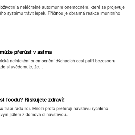
eloživotní a neléčitelné autoimunní onemocnění, které se projevuje
ho systému trávit lepek. Příčinou je obranná reakce imunitního
 může přerůst v astma
onická neinfekční onemocnění dýchacích cest patří bezesporu
okdo si uvědomuje, že…
fast foodu? Riskujete zdraví!
 trápí řadu lidí. Mnozí proto preferují návštěvu rychlého
avým jídlem z domova či návštěvou...