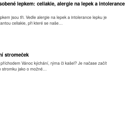
bené lepkem: celiakie, alergie na lepek a intolerance
em jsou tři. Vedle alergie na lepek a intolerance lepku je
antou celiakie, při které se naše…
ní stromeček
s příchodem Vánoc kýchání, rýma či kašel? Je načase začít
m stromku jako o možné…