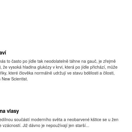
aví
nás to často po jídle tak neodolatelně táhne na gauč, je zřejmě
li, že vysoká hladina glukózy v krvi, která po jídle přichází, může
ky, které člověka normálně udržují ve stavu bdělosti a čilosti,
s New Scientist.
na vlasy
nedílnou součástí moderního světa a neobarvené kštice se u žen
 vzácností. Již dávno je nepoužívají jen starší...