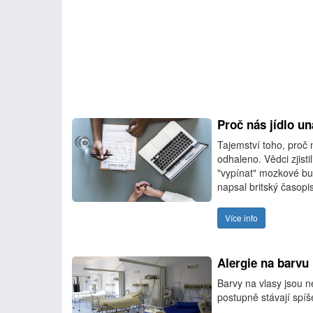
Proč nás jídlo un
Tajemství toho, proč 
odhaleno. Vědci zjisti
"vypínat" mozkové buň
napsal britský časopi
Více info
Alergie na barvu 
Barvy na vlasy jsou 
postupně stávají spíše