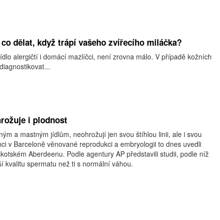
– co dělat, když trápí vašeho zvířecího miláčka?
jídlo alergičtí i domácí mazlíčci, není zrovna málo. V případě kožních
diagnostikovat...
rožuje i plodnost
čným a mastným jídlům, neohrožují jen svou štíhlou linii, ale i svou
ci v Barceloně věnované reprodukci a embryologii to dnes uvedli
 skotském Aberdeenu. Podle agentury AP představili studii, podle níž
í kvalitu spermatu než ti s normální váhou.