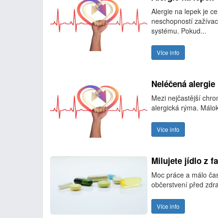
Alergie na lepek je c
neschopností zažívací
systému. Pokud...
Více info
Neléčená alergie
Mezi nejčastější chr
alergická rýma. Mál
Více info
Milujete jídlo z 
Moc práce a málo času
občerstvení před zdr
Více info