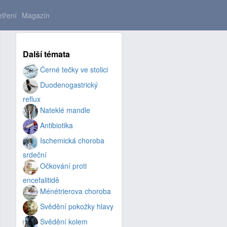
tření
Magazín
Další témata
Černé tečky ve stolici
Duodenogastrický
reflux
Nateklé mandle
Antibiotika
Ischemická choroba
srdeční
Očkování proti
encefalitidě
Ménétrierova choroba
Svědění pokožky hlavy
Svědění kolem