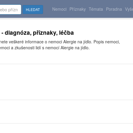
Nemoci
Příznaky
Témata
Poradna
Vyše
HLEDAT
o - diagnóza, příznaky, léčba
nete veškeré informace o nemoci Alergie na jídlo. Popis nemoci,
moci a zkušenosti lidí s nemocí Alergie na jídlo.