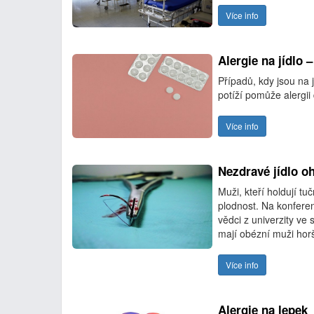
Více info
Alergie na jídlo 
Případů, kdy jsou na 
potíží pomůže alergii 
Více info
Nezdravé jídlo oh
Muži, kteří holdují tu
plodnost. Na konferen
vědci z univerzity ve
mají obézní muži horš
Více info
Alergie na lepek