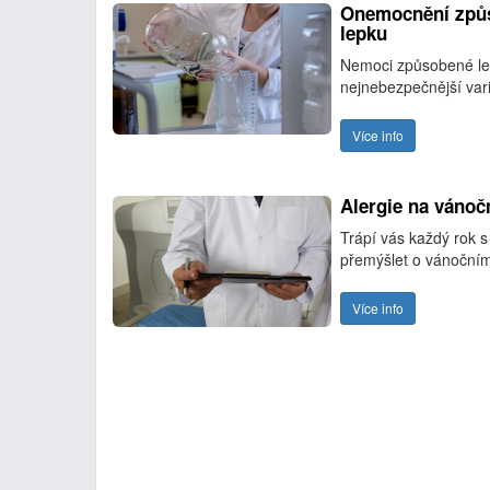
Onemocnění způso
lepku
Nemoci způsobené lepk
nejnebezpečnější vari
Více info
Alergie na vánoč
Trápí vás každý rok 
přemýšlet o vánoční
Více info