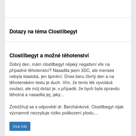
Dotazy na téma Clostilbegyt
Clostilbegyt a možné těhotenství
Dobrý den, mám clostilbegyt nějaký negativní vliv na
případné těhotenství? Nasadila jsem 3DC, ale menses
nebyla klasická, jen špinění. Dnes beru čtvrtý den a na
těhotenském testu je duch. Vím, že tento lék vyvolává
ovulaci, ale můj dotaz je, v případě, že bych byla opravdu
těhotná a nasadila jej, jaký...
Zototžňuji se s odpovědí dr. Barchánkové. Clostilbegyt nijak
významně nezvyšuje riziko poškození plodu,...
Více info