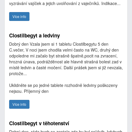
vyzrávání vajíček a jejich uvolňování z vaječníků. Indikace...
Více info
Clostilbegyt a ledviny
Dobrý den Vzala jsem si 1 tabletu Clostilbegytu 5 den
C.večer, V noci jsem chodila velmi často na WC, druhý den
odpoledne mi začalo byt strašně špatně,pocit na zvracení,
hrozná únava, podrážděnost ale hlavně strašná bolest zad v
místě ledvin a časté močení. Další prášek jsem si již nevzala,
protože...
Uklidněte se po jedné tablete rozhodně ledviny poškozeny
nejsou. Příjemný den
Více info
Clostilbegyt v těhotenství
Dobrý den, ráda bych se zeptala zda by byl průšvih, kdybych