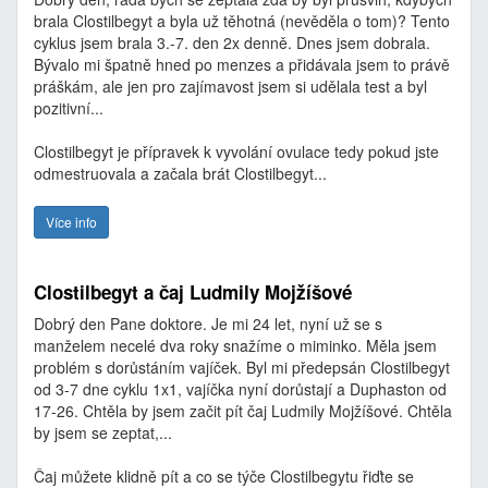
brala Clostilbegyt a byla už těhotná (nevěděla o tom)? Tento
cyklus jsem brala 3.-7. den 2x denně. Dnes jsem dobrala.
Bývalo mi špatně hned po menzes a přidávala jsem to právě
práškám, ale jen pro zajímavost jsem si udělala test a byl
pozitivní...
Clostilbegyt je přípravek k vyvolání ovulace tedy pokud jste
odmestruovala a začala brát Clostilbegyt...
Více info
Clostilbegyt a čaj Ludmily Mojžíšové
Dobrý den Pane doktore. Je mi 24 let, nyní už se s
manželem necelé dva roky snažíme o miminko. Měla jsem
problém s dorůstáním vajíček. Byl mi předepsán Clostilbegyt
od 3-7 dne cyklu 1x1, vajíčka nyní dorůstají a Duphaston od
17-26. Chtěla by jsem začit pít čaj Ludmily Mojžíšové. Chtěla
by jsem se zeptat,...
Čaj můžete klidně pít a co se týče Clostilbegytu řiďte se