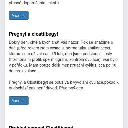
přesně doporučením lékaře
Více info
Pregnyl a clostilbegyt
Dobrý den, chtěla bych znát Váš názor. Rok se snažíme o
dítě (před rokem jsem vysadila hormonální antikoncepci,
kterou jsem užívala asi 15 let), oba jsme podstoupili testy
(hormonální profil, spermiogram, kontrola ovulace), vše bylo
v pořádku. Mám pouze delší menstruační cyklus, cca po 40
dnech, ovulace...
Pregnyl a Clostilbegyt se používá k vyvolání ovulace,pokud k
ní dochází pak není důvod. Příjemný den
Více info
Přehled nemoci Clostilbegyt