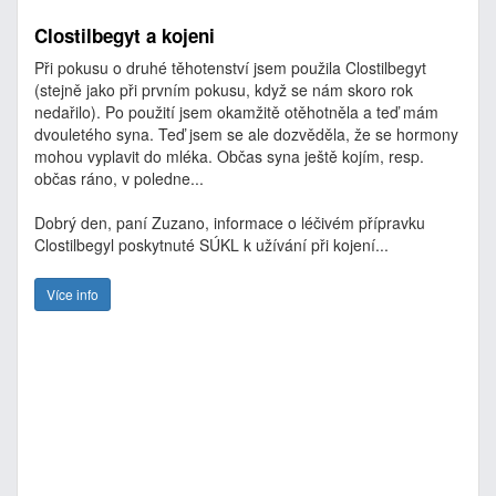
Clostilbegyt a kojeni
Při pokusu o druhé těhotenství jsem použila Clostilbegyt
(stejně jako při prvním pokusu, když se nám skoro rok
nedařilo). Po použití jsem okamžitě otěhotněla a teď mám
dvouletého syna. Teď jsem se ale dozvěděla, že se hormony
mohou vyplavit do mléka. Občas syna ještě kojím, resp.
občas ráno, v poledne...
Dobrý den, paní Zuzano, informace o léčivém přípravku
Clostilbegyl poskytnuté SÚKL k užívání při kojení...
Více info