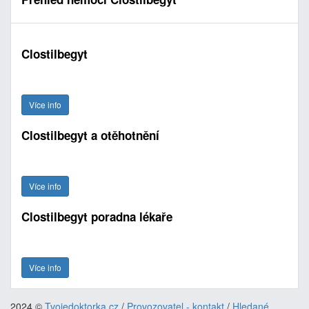
Clostilbegyt
Více info
Clostilbegyt a otěhotnění
Více info
Clostilbegyt poradna lékaře
Více info
2024 ©
Tvojedoktorka.cz
/
Provozovatel - kontakt
/
Hledané