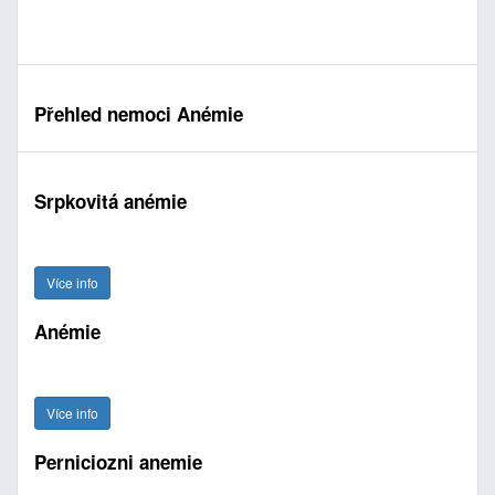
Přehled nemoci Anémie
Srpkovitá anémie
Více info
Anémie
Více info
Perniciozni anemie