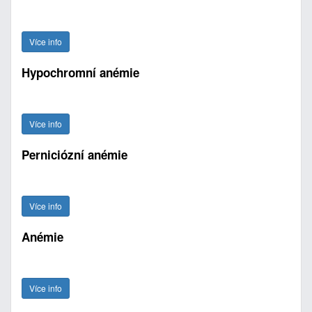
Více info
Hypochromní anémie
Více info
Perniciózní anémie
Více info
Anémie
Více info