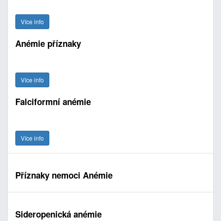
Více info
Anémie příznaky
Více info
Falciformní anémie
Více info
Příznaky nemoci Anémie
Sideropenická anémie