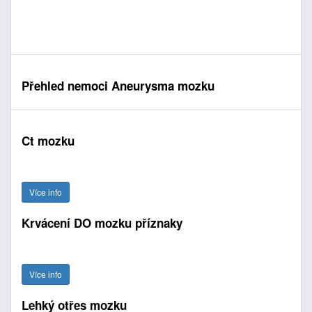
Přehled nemoci Aneurysma mozku
Ct mozku
Více info
Krvácení DO mozku příznaky
Více info
Lehký otřes mozku