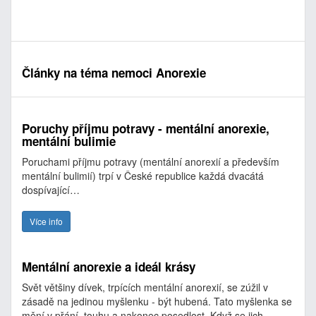
Články na téma nemoci Anorexie
Poruchy příjmu potravy - mentální anorexie,
mentální bulimie
Poruchami příjmu potravy (mentální anorexií a především
mentální bulimií) trpí v České republice každá dvacátá
dospívající…
Více info
Mentální anorexie a ideál krásy
Svět většiny dívek, trpících mentální anorexií, se zúžil v
zásadě na jedinou myšlenku - být hubená. Tato myšlenka se
mění v přání, touhu a nakonec posedlost. Když se jich