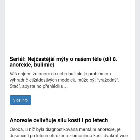
Seriál: Nejčastější mýty o našem těle (díl 8.
anorexie, bulimie)
Váš dojem, že anorexie nebo bulimie je problémem
výhradně ctižádostivých modelek, může být "vražedný".
Stačí, abyste ho přehlédli u…
Více info
Anorexie ovlivňuje sílu kostí i po letech
Osoba, u níž byla diagnostikována mentální anorexie, je
dokonce i po letech ohrožena zlomeninou kosti dvakrát více