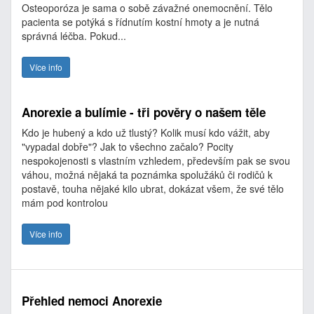
Osteoporóza je sama o sobě závažné onemocnění. Tělo
pacienta se potýká s řídnutím kostní hmoty a je nutná
správná léčba. Pokud...
Více info
Anorexie a bulímie - tři pověry o našem těle
Kdo je hubený a kdo už tlustý? Kolik musí kdo vážit, aby
"vypadal dobře"? Jak to všechno začalo? Pocity
nespokojenosti s vlastním vzhledem, především pak se svou
váhou, možná nějaká ta poznámka spolužáků či rodičů k
postavě, touha nějaké kilo ubrat, dokázat všem, že své tělo
mám pod kontrolou
Více info
Přehled nemoci Anorexie