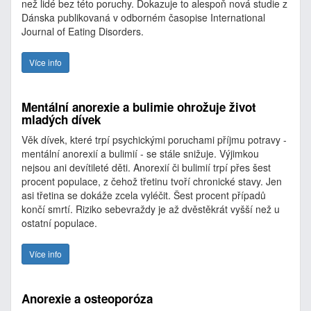
než lidé bez této poruchy. Dokazuje to alespoň nová studie z
Dánska publikovaná v odborném časopise International
Journal of Eating Disorders.
Více info
Mentální anorexie a bulimie ohrožuje život
mladých dívek
Věk dívek, které trpí psychickými poruchami příjmu potravy -
mentální anorexií a bulimií - se stále snižuje. Výjimkou
nejsou ani devítileté děti. Anorexií či bulimií trpí přes šest
procent populace, z čehož třetinu tvoří chronické stavy. Jen
asi třetina se dokáže zcela vyléčit. Šest procent případů
končí smrtí. Riziko sebevraždy je až dvěstěkrát vyšší než u
ostatní populace.
Více info
Anorexie a osteoporóza