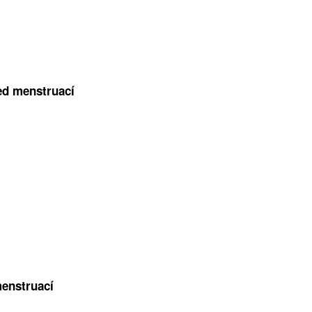
ed menstruací
menstruací