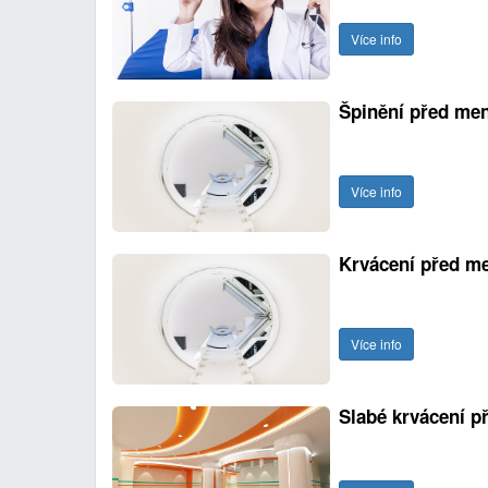
Více info
Špinění před men
Více info
Krvácení před me
Více info
Slabé krvácení p