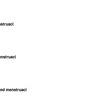
struací
nstruací
řed menstruací