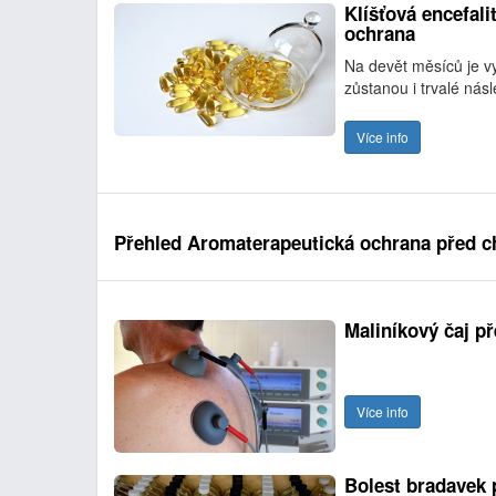
Klíšťová encefal
ochrana
Na devět měsíců je v
zůstanou i trvalé ná
Více info
Přehled Aromaterapeutická ochrana před c
Maliníkový čaj p
Více info
Bolest bradavek 