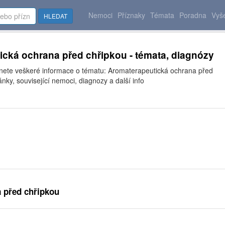
Nemoci
Příznaky
Témata
Poradna
Vyše
HLEDAT
cká ochrana před chřipkou - témata, diagnózy
znete veškeré informace o tématu: Aromaterapeutická ochrana před
ánky, související nemoci, diagnozy a další info
 před chřipkou