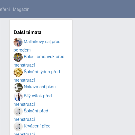
tření
Magazín
Další témata
Maliníkový čaj před
porodem
Bolest bradavek před
menstruací
Špinění týden před
menstruací
Nákaza chřipkou
Bílý výtok před
menstruací
Špinění před
menstruací
Krvácení před
menstruací