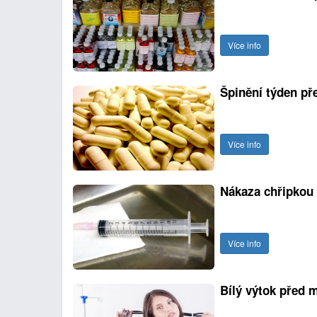
Více info
Špinění týden př
Více info
Nákaza chřipkou
Více info
Bílý výtok před 