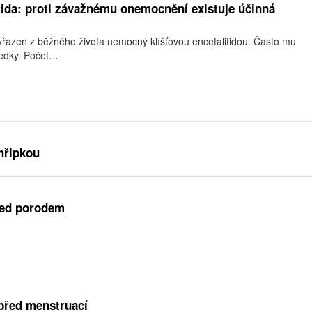
itida: proti závažnému onemocnění existuje účinná
yřazen z běžného života nemocný klíšťovou encefalitidou. Často mu
sledky. Počet…
hřipkou
řed porodem
před menstruací