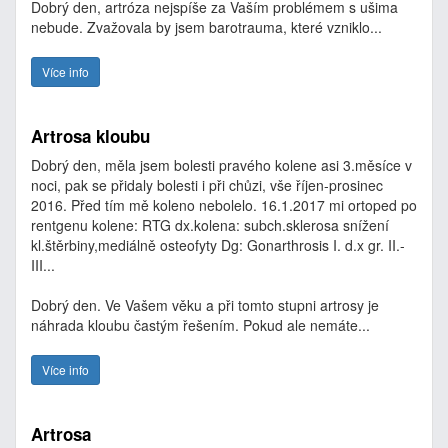
Dobrý den, artróza nejspíše za Vaším problémem s ušima
nebude. Zvažovala by jsem barotrauma, které vzniklo...
Více info
Artrosa kloubu
Dobrý den, měla jsem bolesti pravého kolene asi 3.měsíce v
noci, pak se přidaly bolesti i při chůzi, vše říjen-prosinec
2016. Před tím mě koleno nebolelo. 16.1.2017 mi ortoped po
rentgenu kolene: RTG dx.kolena: subch.sklerosa snížení
kl.štěrbiny,mediálně osteofyty Dg: Gonarthrosis I. d.x gr. II.-
III...
Dobrý den. Ve Vašem věku a při tomto stupni artrosy je
náhrada kloubu častým řešením. Pokud ale nemáte...
Více info
Artrosa