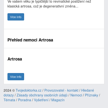
Ve vašem věku je typičtější to revmatické postižení než
klasická artrosa, což je degenerativní změna...
Více info
Přehled nemoci Artrosa
Artrosa
Více info
2024 ©
Tvojedoktorka.cz
/
Provozovatel - kontakt
/
Hledané
dotazy
/
Zásady obchrany osobních údajů
/
Nemoci
/
Příznaky
/
Témata
/
Poradna
/
Vyšetření
/
Magazín