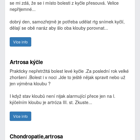
se mi zdá, že se i místo bolesti z kyčle přesouvá. Velice
nepřijemné...
dobrý den, samozřejmě je potřeba udělat rtg snímek kyčlí,
dělají se obě naráz aby šlo oba klouby porovnat...
Více info
Artrosa kýčle
Prakticky nepřetržitá bolest levé kyčle .Za poslední rok velké
zhoršení .Bolest i v noci .Jde to ještě nějak spravit nebo už
jen výměna kloubu ?
I když stav kloubů není nijak alarmující přece jen na l.
kýčelním kloubu je artróza III. st. Zkuste...
Více info
Chondropatie,artrosa