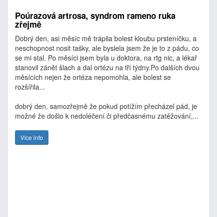
Poúrazová artrosa, syndrom rameno ruka
zřejmě
Dobrý den, asi měsíc mě trápila bolest kloubu prsteníčku, a
neschopnost nosit tašky, ale byslela jsem že je to z pádu, co
se mi stal. Po měsíci jsem byla u doktora, na rtg nic, a lékař
stanovil zánět šlach a dal ortézu na tři týdny.Po dalších dvou
měsících nejen že ortéza nepomohla, ale bolest se
rozšířila...
dobrý den, samozřejmě že pokud potížím přecházel pád, je
možné že došlo k nedoléčení či předčasnému zatěžování,...
Více info