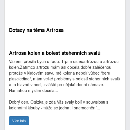
Dotazy na téma Artrosa
Artrosa kolen a bolest stehenních svalů
Vážení, prosila bych o radu. Trpím osteoartrozou a artrozou
kolen.Zatímco artrozu mám asi docela dobře zaléčenou,
protože v klidovém stavu mě kolena nebolí vůbec /beru
piascledine/, mám velké problémy s bolestí stehenních svalů
a to hlavně v noci, zvláště po nějaké denní námaze.
Námahou myslím docela...
Dobrý den. Otázka je zda Vás svaly bolí v souvislosti s
kolenními klouby -může se jednat i onemocnění...
Více info