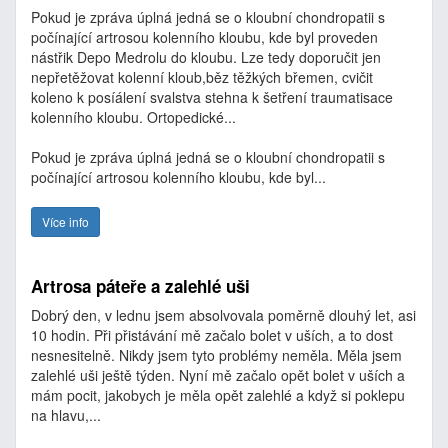
Pokud je zpráva úplná jedná se o kloubní chondropatii s
počínající artrosou kolenního kloubu, kde byl proveden
nástřik Depo Medrolu do kloubu. Lze tedy doporučit jen
nepřetěžovat kolenní kloub,běz těžkých břemen, cvičit
koleno k posíálení svalstva stehna k šetření traumatisace
kolenního kloubu. Ortopedické...
Pokud je zpráva úplná jedná se o kloubní chondropatii s
počínající artrosou kolenního kloubu, kde byl...
Více info
Artrosa páteře a zalehlé uši
Dobrý den, v lednu jsem absolvovala poměrně dlouhý let, asi
10 hodin. Při přistávání mě začalo bolet v uších, a to dost
nesnesitelně. Nikdy jsem tyto problémy neměla. Měla jsem
zalehlé uši ještě týden. Nyní mě začalo opět bolet v uších a
mám pocit, jakobych je měla opět zalehlé a když si poklepu
na hlavu,...