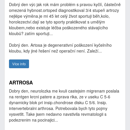
Dobrý den výc jak rok mám problém s pravou kyčlí, částečně
omezená hybnost.ortoped diagnostikoval 3/4 stupeň artrozy
nejlépe výměna.je mi 45 let celý život sportuji běh,kolo,
horolezectví.dají se tyto sporty praktikovat s umělým
kloubem,nebo existuje léčba poškozeného stávajícího
kloubů? zatím sportuji...
Dobrý den. Artosa je degenerativní poškození kyčelního
kloubu, kdy jiné řešení než operační není. Zaleží...
Více info
ARTROSA
Dobry den, neurolozka me kvuli castejsim migrenam poslala
na rentgen krcni patere a zprava rika, ze v useku C 5-6
dynamicky blok pri insip.chondrose disku C 5/6. Insip.
intervertebralni arthrosa. Potrebovala bych tyto pojmy
vysvetlit. Take jsem nedavno navstivila revmatologii s
podezrenim na pocinajici...