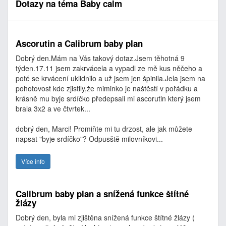
Dotazy na téma Baby calm
Ascorutin a Calibrum baby plan
Dobrý den.Mám na Vás takový dotaz.Jsem těhotná 9
týden.17.11 jsem zakrvácela a vypadl ze mě kus něčeho a
poté se krvácení uklidnilo a už jsem jen špinila.Jela jsem na
pohotovost kde zjistily,že miminko je naštěstí v pořádku a
krásně mu byje srdíčko předepsali mi ascorutin který jsem
brala 3x2 a ve čtvrtek...
dobrý den, Marci! Promiňte mi tu drzost, ale jak můžete
napsat "byje srdíčko"? Odpusště milovníkovi...
Více info
Calibrum baby plan a snížená funkce štítné
žlázy
Dobrý den, byla mi zjištěna snížená funkce štítné žlázy (