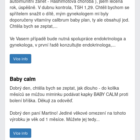
autoimunitní zánět - Hashimotova choroba ), jsem léčena
rok, úspěšně. V dubnu kontrola, TSH 1,29. Chtěli bychom se
spřítelem snažit o dítě, mým gynekologem mi byly
doporučeny vitamíny calibrum baby plan, ty ale obsahují jod.
Chtěla bych se zeptat,...
Ve Vasem případě bude nutná spolupráce endokrinologa a
gynekologa, v první řadě konzultujte endokrinologa,...
Více info
Baby calm
Dobrý den, chtěla bych se zeptat, jak dlouho - do kolika
měsíců se můžou miminku podávat kapky BABY CALM proti
bolení bříška. Děkuji za odověď.
Dobrý den paní Martino! Jediné věkové omezení na tohoto
výrobku je věk od 1 měsíce. Můžete jej tedy...
Více info