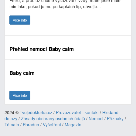
Petro, a proč už chcete vysazovat? Vždyť máte ještě malé
miminko, pokud je mu po kapkách líp, dávejte...
Více info
Přehled nemoci Baby calm
Baby calm
Více info
2024 ©
Tvojedoktorka.cz
/
Provozovatel - kontakt
/
Hledané
dotazy
/
Zásady obchrany osobních údajů
/
Nemoci
/
Příznaky
/
Témata
/
Poradna
/
Vyšetření
/
Magazín