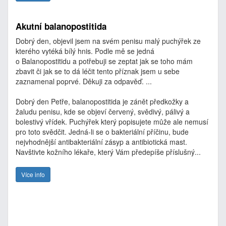
Akutní balanopostitida
Dobrý den, objevil jsem na svém penisu malý puchýřek ze
kterého vytéká bílý hnis. Podle mě se jedná
o Balanopostitidu a potřebuji se zeptat jak se toho mám
zbavit či jak se to dá léčit tento příznak jsem u sebe
zaznamenal poprvé. Děkuji za odpavěď. ...
Dobrý den Petře, balanopostitida je zánět předkožky a
žaludu penisu, kde se objeví červený, svědivý, pálivý a
bolestivý vřídek. Puchýřek který popisujete může ale nemusí
pro toto svědčit. Jedná-li se o bakteriální příčinu, bude
nejvhodnější antibakteriální zásyp a antibiotická mast.
Navštivte kožního lékaře, který Vám předepíše příslušný...
Více info