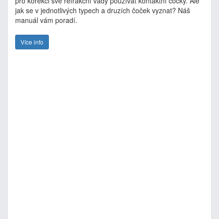
pro korekci své refrakční vady používat kontaktní čočky. Ale
jak se v jednotlivých typech a druzích čoček vyznat? Náš
manuál vám poradí.
Více info