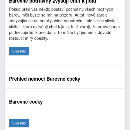
Barevné potraviny zvyšují chuť k jídlu
Pokud před vás někdo postaví pochutiny všech možných
barev, měli byste se mít na pozoru. Autoři nové studie
zabývající se na první pohled nepatrnými, ale velice silnými
činiteli, které ovlivňují chuť k jídlu, totiž varují, že právě barva
podněcuje lidi k přejídání. To může být jedním z důvodů
rostoucí míry obezity.
Více info
Přehled nemoci Barevné čočky
Barevné čočky
Více info