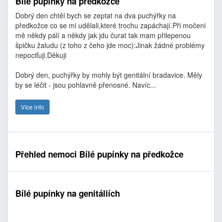
Bílé pupínky na predkožce
Dobrý den chtěl bych se zeptat na dva puchýřky na
předkožce co se mi udělali,které trochu zapáchají.Při močeni
mě někdy pálí a někdy jak jdu čurat tak mam přilepenou
špičku žaludu (z toho z čeho jde moc):Jinak žádné problémy
nepociťuji.Děkuji
Dobrý den, puchýřky by mohly být genitální bradavice. Měly
by se léčit - jsou pohlavně přenosné. Navíc...
Více info
Přehled nemoci Bílé pupínky na předkožce
Bílé pupínky na genitáliích