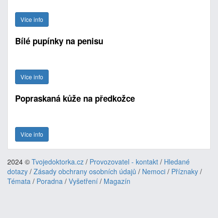
Více info
Bílé pupínky na penisu
Více info
Popraskaná kůže na předkožce
Více info
2024 ©
Tvojedoktorka.cz
/
Provozovatel - kontakt
/
Hledané
dotazy
/
Zásady obchrany osobních údajů
/
Nemoci
/
Příznaky
/
Témata
/
Poradna
/
Vyšetření
/
Magazín