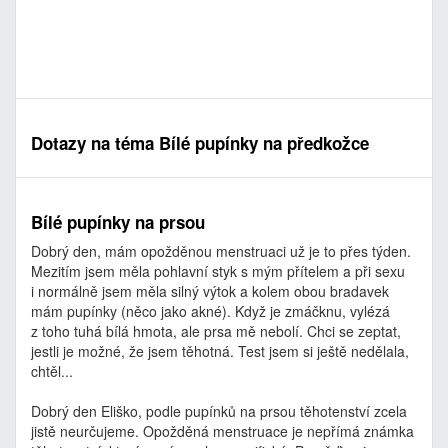
Dotazy na téma Bílé pupínky na předkožce
Bílé pupínky na prsou
Dobrý den, mám opožděnou menstruaci už je to přes týden.
Mezitím jsem měla pohlavní styk s mým přítelem a při sexu
i normálně jsem měla silný výtok a kolem obou bradavek
mám pupínky (něco jako akné). Když je zmáčknu, vylézá
z toho tuhá bílá hmota, ale prsa mě nebolí. Chci se zeptat,
jestli je možné, že jsem těhotná. Test jsem si ještě nedělala,
chtěl...
Dobrý den Eliško, podle pupínků na prsou těhotenství zcela
jistě neurčujeme. Opožděná menstruace je nepřímá známka