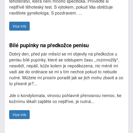
těhotenství, která není mnoho specifická. Prověďte si
nejdřívě těhoteský test. S výtokem, pokud Vás obtěžuje
navštivte gynekologa. S pozdravem. ...
Více info
Bílé pupínky na předkožce penisu
Dobrý den, před pár měsíci se mi objevily na předkožce u
penisu bílé pupínky, které se odstupem času ,,rozmnožily",
nesvědí, nepálí, kůže kolem je nepoškozena, nic méně mi
vadí ale do ordinace se mi s tím nechce pokud to nebude
nutné. Můžete mi prosím poradit jak se jich mohu zbavit a co
to přesně je?...
Jde o kondylomata, virovou pohlavně přenosnou nemoc, ke
kožnímu lékaři zajděte co nejdříve, je nutná...
Více info