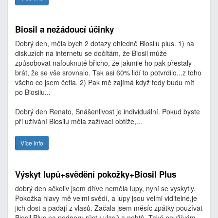
Biosil a nežádoucí účinky
Dobrý den, měla bych 2 dotazy ohledně Biosilu plus. 1) na
diskuzích na internetu se dočítám, že Biosil může
způsobovat nafouknuté břicho, že jakmile ho pak přestaly
brát, že se vše srovnalo. Tak asi 60% lidí to potvrdilo...z toho
všeho co jsem četla. 2) Pak mě zajímá když tedy budu mít
po Biosilu...
Dobrý den Renato, Snášenlivost je individuální. Pokud byste
při užívání Biosilu měla zažívací obtíže,...
Více info
Výskyt lupů+svědění pokožky+Biosil Plus
dobrý den ačkoliv jsem dříve neměla lupy, nyní se vyskytly.
Pokožka hlavy mě velmi svědí, a lupy jsou velmi viditelné,je
jich dost a padají z vlasů. Začala jsem měsíc zpátky používat
Biosil Plus na podporu růstu vlasů a nehtů. Také používám