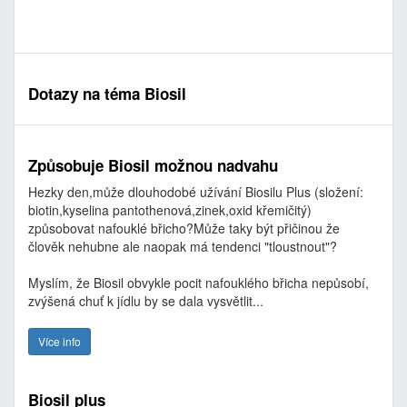
Dotazy na téma Biosil
Způsobuje Biosil možnou nadvahu
Hezky den,může dlouhodobé užívání Biosilu Plus (složení:
biotin,kyselina pantothenová,zinek,oxid křemičitý)
způsobovat nafouklé břicho?Může taky být přičinou že
člověk nehubne ale naopak má tendenci "tloustnout"?
Myslím, že Biosil obvykle pocit nafouklého břicha nepůsobí,
zvýšená chuť k jídlu by se dala vysvětlit...
Více info
Biosil plus