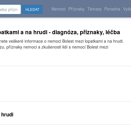
Nemoci
Příznaky
Témata
Poradna
Vyše
HLEDAT
atkami a na hrudi - diagnóza, příznaky, léčba
nete veškeré informace o nemoci Bolest mezi lopatkami a na hrudi.
u, příznaky nemoci a zkušenosti lidí s nemocí Bolest mezi
 hrudi