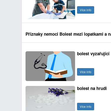
Více info
Příznaky nemoci Bolest mezi lopatkami a n
bolest vyzařující
Více info
bolest na hrudi
Více info