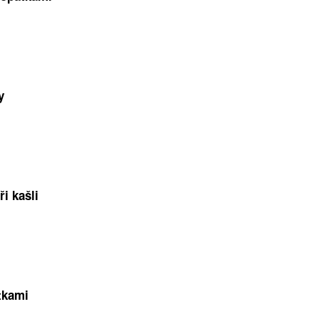
y
ři kašli
tkami