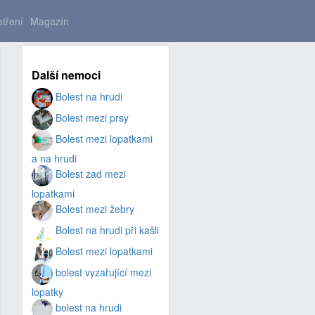
tření
Magazín
Další nemoci
Bolest na hrudi
Bolest mezi prsy
Bolest mezi lopatkami
a na hrudi
Bolest zad mezi
lopatkami
Bolest mezi žebry
Bolest na hrudi při kašli
Bolest mezi lopatkami
bolest vyzařující mezi
lopatky
bolest na hrudi