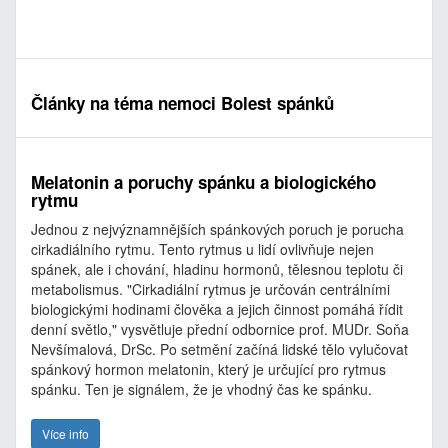
Články na téma nemoci Bolest spánků
Melatonin a poruchy spánku a biologického
rytmu
Jednou z nejvýznamnějších spánkových poruch je porucha
cirkadiálního rytmu. Tento rytmus u lidí ovlivňuje nejen
spánek, ale i chování, hladinu hormonů, tělesnou teplotu či
metabolismus. "Cirkadiální rytmus je určován centrálními
biologickými hodinami člověka a jejich činnost pomáhá řídit
denní světlo," vysvětluje přední odbornice prof. MUDr. Soňa
Nevšímalová, DrSc. Po setmění začíná lidské tělo vylučovat
spánkový hormon melatonin, který je určující pro rytmus
spánku. Ten je signálem, že je vhodný čas ke spánku.
Více info