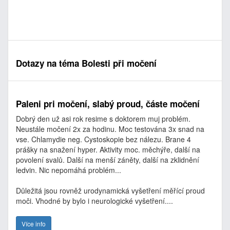
Dotazy na téma Bolesti při močení
Paleni pri močení, slabý proud, částe močení
Dobrý den už asi rok resime s doktorem muj problém.
Neustále močení 2x za hodinu. Moc testována 3x snad na
vse. Chlamydie neg. Cystoskopie bez nálezu. Brane 4
prášky na snažení hyper. Aktivity moc. měchýře, další na
povolení svalů. Další na menší záněty, další na zklidnění
ledvin. Nic nepomáhá problém...
Důležitá jsou rovněž urodynamická vyšetření měřící proud
moči. Vhodné by bylo i neurologické vyšetření....
Více info