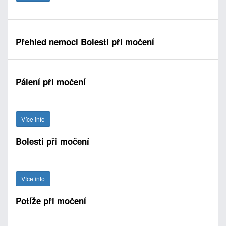
Přehled nemoci Bolesti při močení
Pálení při močení
Více info
Bolesti při močení
Více info
Potíže při močení