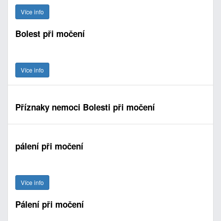
Více info
Bolest při močení
Více info
Příznaky nemoci Bolesti při močení
pálení při močení
Více info
Pálení při močení