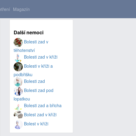
tření
Magazín
Další nemoci
Bolesti zad v
těhotenství
Bolesti zad v kříži
Bolesti v kříži a
podbřišku
Bolesti zad
Bolesti zad pod
lopatkou
Bolesti zad a břicha
Bolest zad v kříži
Bolest v kříži