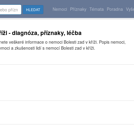
Nemoci
Příznaky
Témata
Poradna
Vyše
HLEDAT
říži - diagnóza, příznaky, léčba
nete veškeré informace o nemoci Bolesti zad v kříži. Popis nemoci,
moci a zkušenosti lidí s nemocí Bolesti zad v kříži.