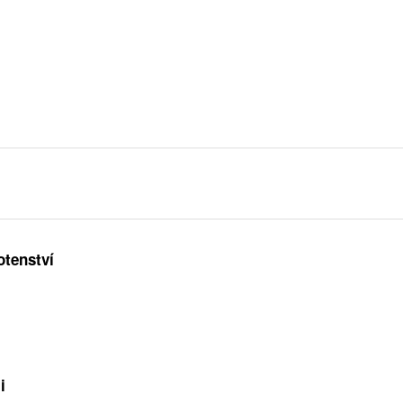
otenství
i