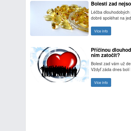
Bolesti zad nejso
Léčba dlouhodobých p
dobré spoléhat na jed
Více info
Příčinou dlouhodo
ním zatočit?
Bolest zad vám už del
Vždyť záda dnes bol
Více info