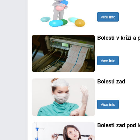
Více info
Bolesti v kříži a
Více info
Bolesti zad
Více info
Bolesti zad pod 