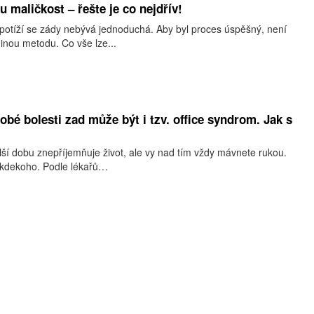
u maličkost – řešte je co nejdřív!
otíží se zády nebývá jednoduchá. Aby byl proces úspěšný, není
inou metodu. Co vše lze...
bé bolesti zad může být i tzv. office syndrom. Jak s
ší dobu znepříjemňuje život, ale vy nad tím vždy mávnete rukou.
í kdekoho. Podle lékařů…