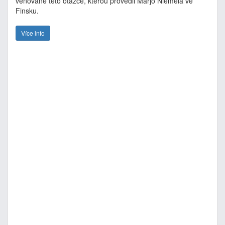
věnované této otázce, kterou provedli Marjo Niemela ve
Finsku.
Více info