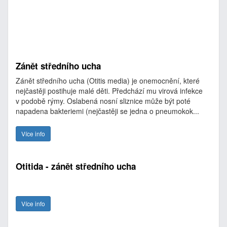
Zánět středního ucha
Zánět středního ucha (Otitis media) je onemocnění, které
nejčastěji postihuje malé děti. Předchází mu virová infekce
v podobě rýmy. Oslabená nosní sliznice může být poté
napadena bakteriemi (nejčastěji se jedna o pneumokok...
Více info
Otitida - zánět středního ucha
Více info