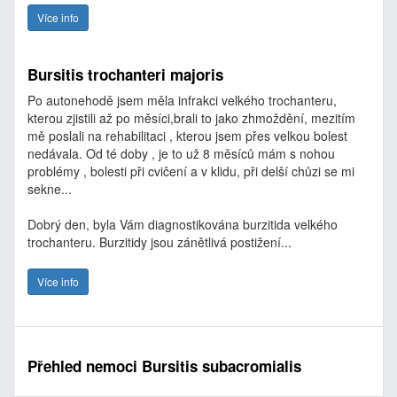
Více info
Bursitis trochanteri majoris
Po autonehodě jsem měla infrakci velkého trochanteru,
kterou zjistili až po měsíci,brali to jako zhmoždění, mezitím
mě poslali na rehabilitaci , kterou jsem přes velkou bolest
nedávala. Od té doby , je to už 8 měsíců mám s nohou
problémy , bolesti při cvičení a v klidu, při delší chůzi se mi
sekne...
Dobrý den, byla Vám diagnostikována burzitida velkého
trochanteru. Burzitidy jsou zánětlivá postižení...
Více info
Přehled nemoci Bursitis subacromialis