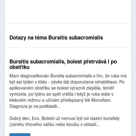
Dotazy na téma Bursitis subacromialis
Bursitis subacromialis, bolest přetrvává i po
obstřiku
Mam diagnostikován Bursitis subacromialis s tím, že ruka má
být asi týden v klidu - závěs dál doporučena rehabilitace. Po
aplikovaném obstřiku se bolest výrazně zlepšila, téměř
vymizela, po týdnu se opět vrátila i když je ruka stále v
klidovém režimu a užívám předepsaný lék Monoflam.
Diagnoza je na podkladě...
Dobrý den, Evo. Bolesti už nemusí být od vlastní bursitidy
(zánětu tíhového váčku nebo kloubu v oblasti...