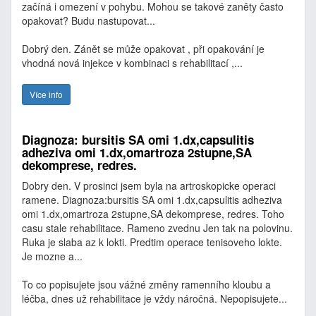
začíná i omezení v pohybu. Mohou se takové zaněty často
opakovat? Budu nastupovat...
Dobrý den. Zánět se může opakovat , při opakování je
vhodná nová injekce v kombinaci s rehabilitací ,...
Více info
Diagnoza: bursitis SA omi 1.dx,capsulitis
adheziva omi 1.dx,omartroza 2stupne,SA
dekomprese, redres.
Dobry den. V prosinci jsem byla na artroskopicke operaci
ramene. Diagnoza:bursitis SA omi 1.dx,capsulitis adheziva
omi 1.dx,omartroza 2stupne,SA dekomprese, redres. Toho
casu stale rehabilitace. Rameno zvednu Jen tak na polovinu.
Ruka je slaba az k lokti. Predtim operace tenisoveho lokte.
Je mozne a...
To co popisujete jsou vážné změny ramenního kloubu a
léčba, dnes už rehabilitace je vždy náročná. Nepopisujete...