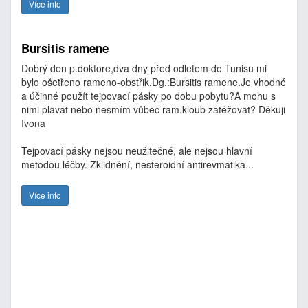
Více info
Bursitis ramene
Dobrý den p.doktore,dva dny před odletem do Tunisu mi
bylo ošetřeno rameno-obstřik,Dg.:Bursitis ramene.Je vhodné
a účinné použít tejpovací pásky po dobu pobytu?A mohu s
nimi plavat nebo nesmím vůbec ram.kloub zatěžovat? Děkuji
Ivona
Tejpovací pásky nejsou neužitečné, ale nejsou hlavní
metodou léčby. Zklidnění, nesteroidní antirevmatika...
Více info