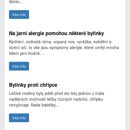
těmto...
Více info
Na jarní alergie pomohou některé bylinky
Kýchání, vodnatá rýma, ucpaný nos, vyrážka, svědění a
slzení očí, to vše jsou symptomy alergie, které umějí mnoha
lidem jaro hodně…
Více info
Bylinky proti chřipce
Léčivé rostliny byly ještě před sto lety jednou z mála
nadějných možností léčby různých neduhů, chřipku
nevyjímaje. Naše babičky...
Více info