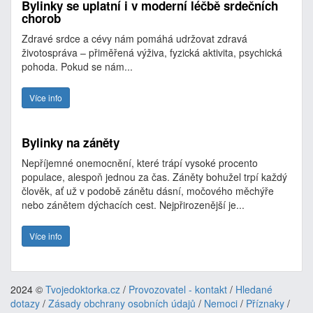
Bylinky se uplatní i v moderní léčbě srdečních
chorob
Zdravé srdce a cévy nám pomáhá udržovat zdravá
životospráva – přiměřená výživa, fyzická aktivita, psychická
pohoda. Pokud se nám...
Více info
Bylinky na záněty
Nepříjemné onemocnění, které trápí vysoké procento
populace, alespoň jednou za čas. Záněty bohužel trpí každý
člověk, ať už v podobě zánětu dásní, močového měchýře
nebo zánětem dýchacích cest. Nejpřirozenější je...
Více info
2024 ©
Tvojedoktorka.cz
/
Provozovatel - kontakt
/
Hledané
dotazy
/
Zásady obchrany osobních údajů
/
Nemoci
/
Příznaky
/