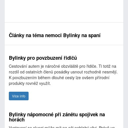
Články na téma nemoci Bylinky na spaní
Bylinky pro povzbuzení řidičů
Cestování autem je náročné obzvláště pro řidiče. Ti totiž na
rozdíl od ostatních členů posádky usnout rozhodně nesmějí.
K povzbuzením během dlouhé cesty lze ovšem přírodní
produkty rovněž využít.
Více info
Bylinky nápomocné při zánětu spojivek na
horách
Vystavení se slunci může mít na oči neblahý vlivi. Právě ve