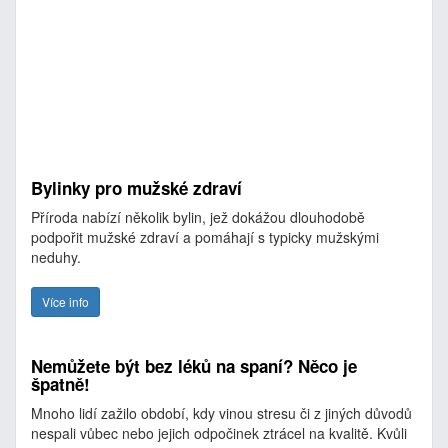
Bylinky pro mužské zdraví
Příroda nabízí několik bylin, jež dokážou dlouhodobě
podpořit mužské zdraví a pomáhají s typicky mužskými
neduhy.
Více info
Nemůžete být bez léků na spaní? Něco je
špatně!
Mnoho lidí zažilo období, kdy vinou stresu či z jiných důvodů
nespali vůbec nebo jejich odpočinek ztrácel na kvalitě. Kvůli