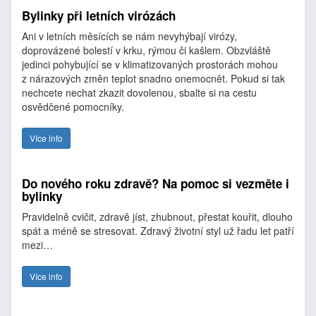
Bylinky při letních virózách
Ani v letních měsících se nám nevyhýbají virózy,
doprovázené bolestí v krku, rýmou či kašlem. Obzvláště
jedinci pohybující se v klimatizovaných prostorách mohou
z nárazových změn teplot snadno onemocnět. Pokud si tak
nechcete nechat zkazit dovolenou, sbalte si na cestu
osvědčené pomocníky.
Více info
Do nového roku zdravě? Na pomoc si vezměte i
bylinky
Pravidelně cvičit, zdravě jíst, zhubnout, přestat kouřit, dlouho
spát a méně se stresovat. Zdravý životní styl už řadu let patří
mezi…
Více info