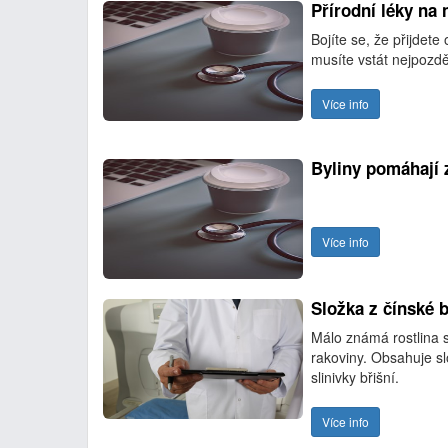
Přírodní léky na
Bojíte se, že přijdete
musíte vstát nejpozději
Více info
Byliny pomáhají 
Více info
Složka z čínské 
Málo známá rostlina s
rakoviny. Obsahuje s
slinivky břišní.
Více info