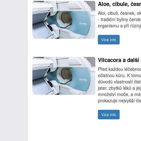
Aloe, cibule, čes
Aloi, cibuli, česnek, 
- tradiční byliny čer
organismu a při různ
Více info
Vilcacora a dalš
Před každou léčebnou 
očistnou kůru. K tomu
důvodů vlastností čis
jater, zbytků léků a j
množství moče, a má 
prokazuje nejvyšší čis
Více info