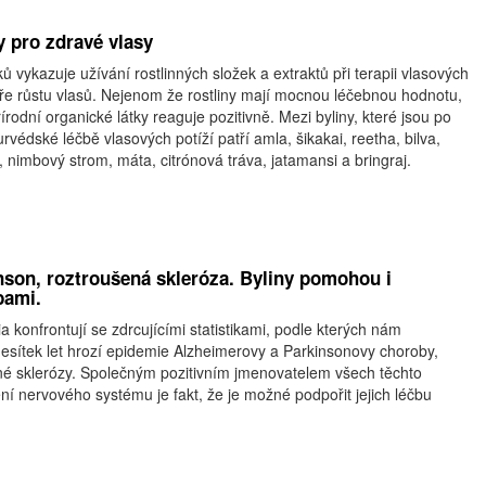
y pro zdravé vlasy
ů vykazuje užívání rostlinných složek a extraktů při terapii vlasových
ře růstu vlasů. Nejenom že rostliny mají mocnou léčebnou hodnotu,
írodní organické látky reaguje pozitivně. Mezi byliny, které jsou po
urvédské léčbě vlasových potíží patří amla, šikakai, reetha, bilva,
, nimbový strom, máta, citrónová tráva, jatamansi a bringraj.
nson, roztroušená skleróza. Byliny pomohou i
bami.
konfrontují se zdrcujícími statistikami, podle kterých nám
desítek let hrozí epidemie Alzheimerovy a Parkinsonovy choroby,
ené sklerózy. Společným pozitivním jmenovatelem všech těchto
 nervového systému je fakt, že je možné podpořit jejich léčbu