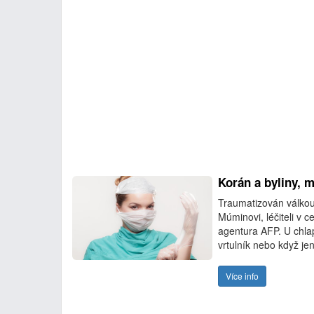
Korán a byliny, m
Traumatizován válkou
Múminovi, léčiteli v 
agentura AFP. U chlap
vrtulník nebo když je
Více info