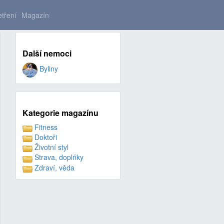
tření
Magazín
Další nemoci
Byliny
Kategorie magazínu
Fitness
Doktoři
Životní styl
Strava, doplńky
Zdraví, věda