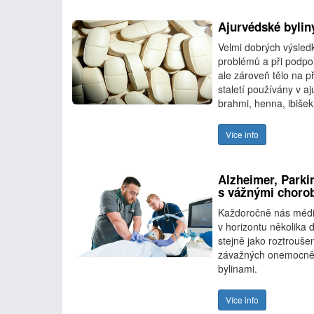
Ajurvédské bylin
Velmi dobrých výsledk
problémů a při podpo
ale zároveň tělo na př
staletí používány v aj
brahmi, henna, ibišek
Více info
Alzheimer, Parki
s vážnými choro
Každoročně nás média 
v horizontu několika 
stejně jako roztrouš
závažných onemocnění
bylinami.
Více info