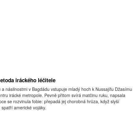
etoda iráckého léčitele
 a násilnostmi v Bagdádu vstupuje mladý hoch k Nussajífu Džasímu
centru irácké metropole. Pevně přitom svírá matčinu ruku, napsala
ce se rozvinula fobie: přepadá jej chorobná hrůza, když slyší
n spatří americké vojáky.