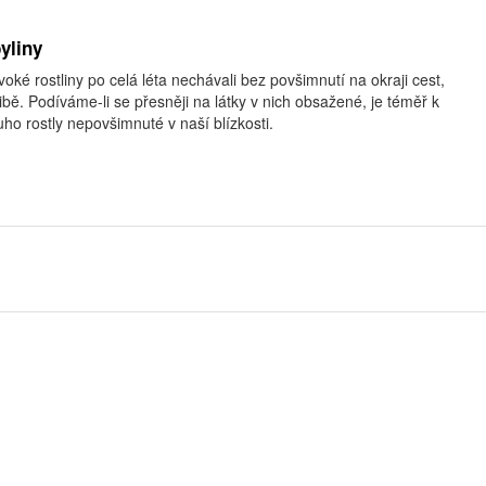
yliny
voké rostliny po celá léta nechávali bez povšimnutí na okraji cest,
libě. Podíváme-li se přesněji na látky v nich obsažené, je téměř k
uho rostly nepovšimnuté v naší blízkosti.