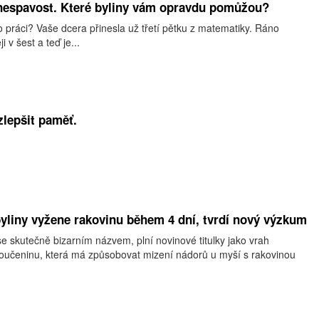
 nespavost. Které byliny vám opravdu pomůžou?
 o práci? Vaše dcera přinesla už třetí pětku z matematiky. Ráno
 v šest a teď je...
zlepšit paměť.
byliny vyžene rakovinu během 4 dní, tvrdí nový výzkum
e skutečně bizarním názvem, plní novinové titulky jako vrah
loučeninu, která má způsobovat mizení nádorů u myší s rakovinou