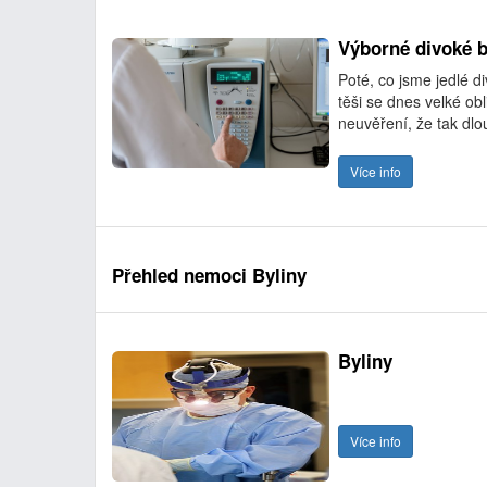
Výborné divoké b
Poté, co jsme jedlé di
těši se dnes velké ob
neuvěření, že tak dlo
Více info
Přehled nemoci Byliny
Byliny
Více info