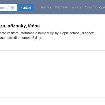
Nemoci
Příznaky
Témata
Poradna
Vyše
HLEDAT
za, příznaky, léčba
znete veškeré informace o nemoci Byliny. Popis nemoci, diagnózu,
šenosti lidí s nemocí Byliny.