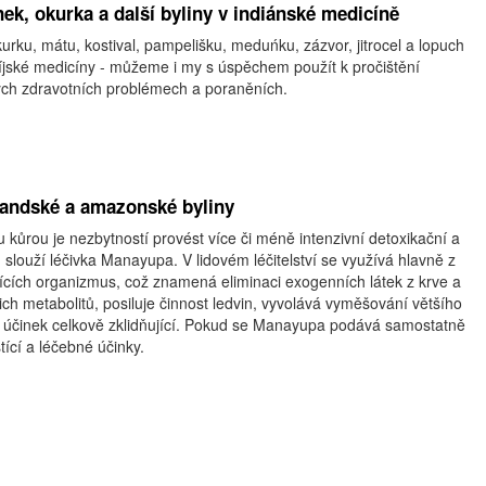
nek, okurka a další byliny v indiánské medicíně
okurku, mátu, kostival, pampelišku, meduńku, zázvor, jitrocel a lopuch
okíjské medicíny - můžeme i my s úspěchem použít k pročištění
ých zdravotních problémech a poraněních.
í andské a amazonské byliny
kůrou je nezbytností provést více či méně intenzivní detoxikační a
 slouží léčivka Manayupa. V lidovém léčitelství se využívá hlavně z
tících organizmus, což znamená eliminaci exogenních látek z krve a
ejich metabolitů, posiluje činnost ledvin, vyvolává vyměšování většího
účinek celkově zklidňující. Pokud se Manayupa podává samostatně
tící a léčebné účinky.