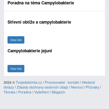
Poradna na téma Campylobakterie
Střevní obtíže a campylobakterie
Více info
Campylobakterie jejuni
Více info
2024 ©
Tvojedoktorka.cz
/
Provozovatel - kontakt
/
Hledané
dotazy
/
Zásady obchrany osobních údajů
/
Nemoci
/
Příznaky
/
Témata
/
Poradna
/
Vyšetření
/
Magazín