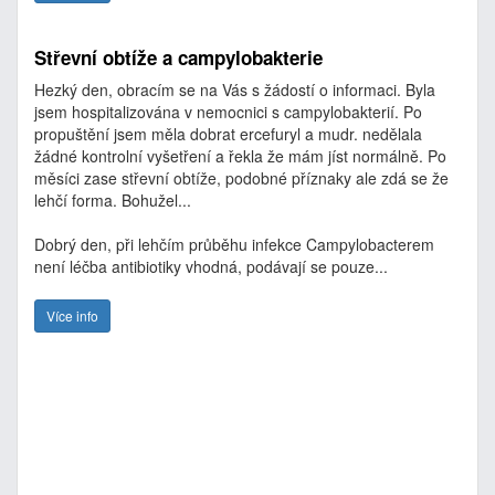
Střevní obtíže a campylobakterie
Hezký den, obracím se na Vás s žádostí o informaci. Byla
jsem hospitalizována v nemocnici s campylobakterií. Po
propuštění jsem měla dobrat ercefuryl a mudr. nedělala
žádné kontrolní vyšetření a řekla že mám jíst normálně. Po
měsíci zase střevní obtíže, podobné příznaky ale zdá se že
lehčí forma. Bohužel...
Dobrý den, při lehčím průběhu infekce Campylobacterem
není léčba antibiotiky vhodná, podávají se pouze...
Více info