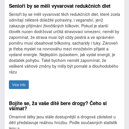
Senioři by se měli vyvarovat redukčních diet
Senioři by se měli vyvarovat těch redukčních diet, které zcela
odmítají některé důležité potraviny, i veganství, jenž
zakazuje přijímání živočišných bílkovin. Pokud je starší
člověk nucen dodržovat určitá stravovací omezení, neměl by
zapomínat, že strava musí být vždy pestrá a ve správném
poměru musí obsahovat bílkoviny, sacharidy i tuky. Zároveň
je třeba myslet na rovnováhu mezi množstvím přijaté a
vydané energie. Nejlepším způsobem, jak vydat energii, je
dostatek pohybu. Také bychom neměli zapomínat, že
veškeré váhové změny by měly být pomalé a dlouhodobého
rázu
Více info
Bojíte se, ža vaše dítě bere drogy? Čeho si
všímat?
Omamné látky jsou stále dostupnější a drogová závislost u
dětí představuje reálnou hrozbu. Podle současných statistik
jsou v…