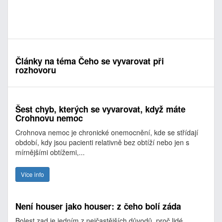
Články na téma Čeho se vyvarovat při
rozhovoru
Šest chyb, kterých se vyvarovat, když máte
Crohnovu nemoc
Crohnova nemoc je chronické onemocnění, kde se střídají
období, kdy jsou pacienti relativně bez obtíží nebo jen s
mírnějšími obtížemi,...
Více info
Není houser jako houser: z čeho bolí záda
Bolest zad je jedním z nejčastějších důvodů, proč lidé