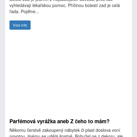
vyhledávají lékařskou pomoc. Příčinou bolestí zad je celá
řada. Pojďme...
Více info
Parfémová vyrážka aneb Z čeho to mám?
Někomu čerstvě zakoupený nábytek či plast doslova voní
novotou, jinému se udělá špatně. Bohužel ne z dekoru, ale