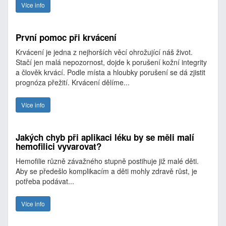
Více info
První pomoc při krvácení
Krvácení je jedna z nejhorších věcí ohrožující náš život.
Stačí jen malá nepozornost, dojde k porušení kožní integrity
a člověk krvácí. Podle místa a hloubky porušení se dá zjistit
prognóza přežití. Krvácení dělíme...
Více info
Jakých chyb při aplikaci léku by se měli malí
hemofilici vyvarovat?
Hemofilie různě závažného stupně postihuje již malé děti.
Aby se předešlo komplikacím a děti mohly zdravě růst, je
potřeba podávat...
Více info