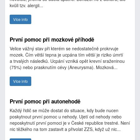
kvůli tzv. alergii...
Více info
První pomoc při mozkové příhodě
Velice vážný stav při kterém se nedostatečně prokrvuje
mozek. Čím větší tepna je ucpána tím větší je riziko úmrtí
a trvalých následků. Ucpání vzniká opět krevní sraženinou
(75%) nebo prasknutím cévy (Aneurysma). Mozková...
Více info
První pomoc při autonehodě
Každý řidič se může dostat do situace, kdy bude nucen
poskytnout první pomoc u nehody. Ujetí od nehody nebo
neposkytnutí první pomoci je v České republice trestné. Není
nic těžkého na tom zastavit a přivolat ZZS, když už nic...