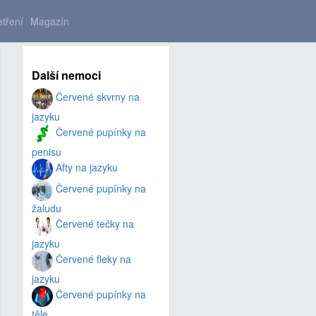
tření
Magazín
Další nemoci
Červené skvrny na
jazyku
Červené pupínky na
penisu
Afty na jazyku
Červené pupínky na
žaludu
Červené tečky na
jazyku
Červené fleky na
jazyku
Červené pupínky na
těle