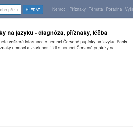
Nemoci
Příznaky
Témata
Poradna
Vyše
HLEDAT
y na jazyku - diagnóza, příznaky, léčba
znete veškeré informace o nemoci Červené pupínky na jazyku. Popis
íznaky nemoci a zkušenosti lidí s nemocí Červené pupínky na