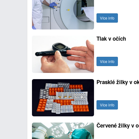
Více info
Tlak v očích
Více info
Prasklé žilky v o
Více info
Červené žilky v o