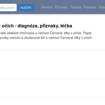
Nemoci
Příznaky
Témata
Poradna
Vyše
HLEDAT
 očích - diagnóza, příznaky, léčba
nete veškeré informace o nemoci Červené žilky v očích. Popis
znaky nemoci a zkušenosti lidí s nemocí Červené žilky v očích.