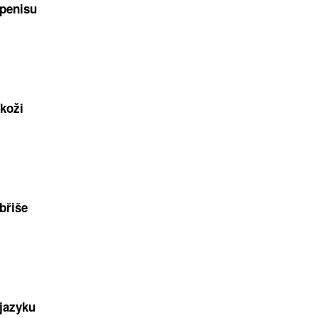
 penisu
 koži
břiše
 jazyku