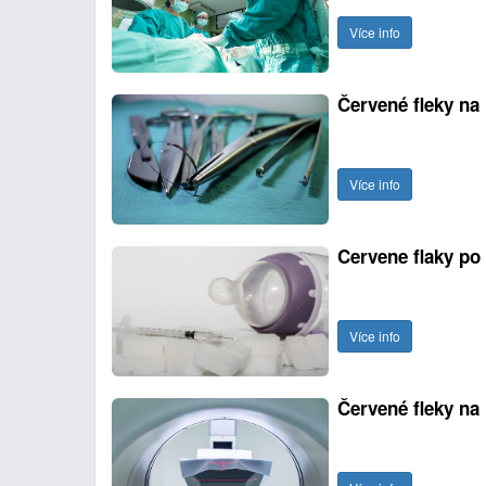
Více info
Červené fleky na 
Více info
Cervene flaky po 
Více info
Červené fleky na