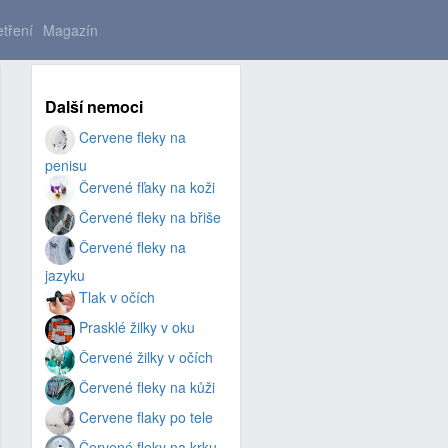
tření
Magazín
Další nemoci
Cervene fleky na
penisu
Červené fľaky na koži
Červené fleky na břiše
Červené fleky na
jazyku
Tlak v očích
Prasklé žilky v oku
Červené žilky v očích
Červené fleky na kůži
Cervene flaky po tele
Červené fleky na krku