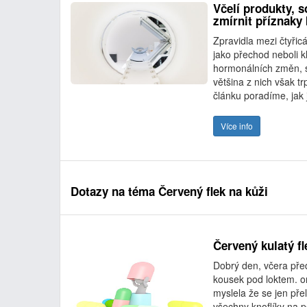
Včelí produkty, s
zmírnit příznaky 
Zpravidla mezi čtyři
jako přechod neboli k
hormonálních změn, s
většina z nich však t
článku poradíme, jak 
Více info
Dotazy na téma Červený flek na kůži
Červený kulatý f
Dobrý den, včera před
kousek pod loktem. o
myslela že se jen pře
všechny knoflíky na po