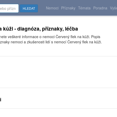
Nemoci
Příznaky
Témata
Poradna
Vyše
HLEDAT
 kůži - diagnóza, příznaky, léčba
nete veškeré informace o nemoci Červený flek na kůži. Popis
znaky nemoci a zkušenosti lidí s nemocí Červený flek na kůži.
i