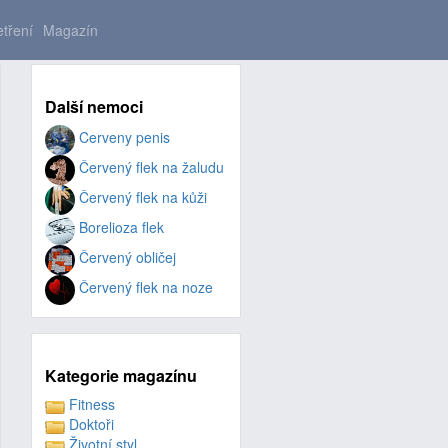
tření
Magazín
Další nemoci
Cerveny penis
Červený flek na žaludu
Červený flek na kůži
Borelioza flek
Červený obličej
Červený flek na noze
Kategorie magazínu
Fitness
Doktoři
Životní styl