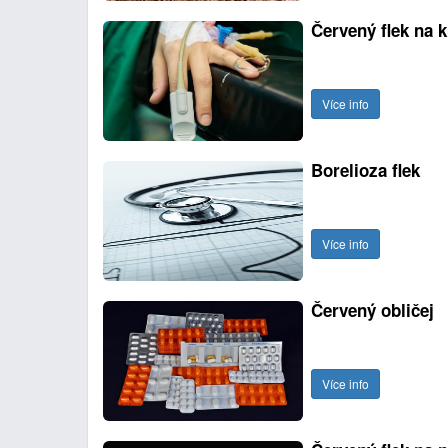
Červený flek na k
Více info
Borelioza flek
Více info
Červený obličej
Více info