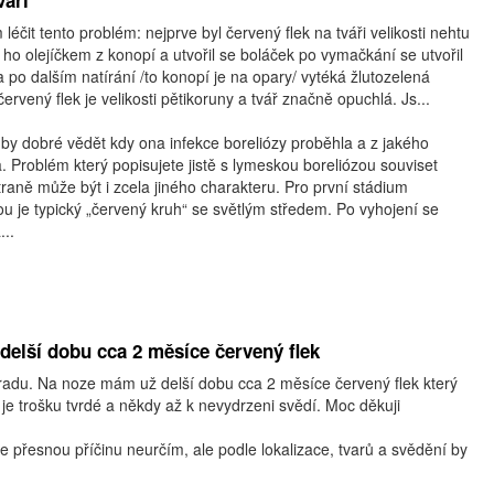
váři
léčit tento problém: nejprve byl červený flek na tváři velikosti nehtu
 ho olejíčkem z konopí a utvořil se boláček po vymačkání se utvořil
a po dalším natírání /to konopí je na opary/ vytéká žlutozelená
ervený flek je velikosti pětikoruny a tvář značně opuchlá. Js...
by dobré vědět kdy ona infekce boreliózy proběhla a z jakého
 Problém který popisujete jistě s lymeskou boreliózou souviset
raně může být i zcela jiného charakteru. Pro první stádium
u je typický „červený kruh“ se světlým středem. Po vyhojení se
..
elší dobu cca 2 měsíce červený flek
radu. Na noze mám už delší dobu cca 2 měsíce červený flek který
 je trošku tvrdé a někdy až k nevydrzeni svědí. Moc děkuji
ie přesnou příčinu neurčím, ale podle lokalizace, tvarů a svědění by