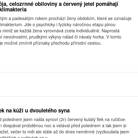
ója, celozrnné obiloviny a červený jetel pomáhají
klimakteria
cátým a padesátým rokem prochází ženy obdobím, které se označuje
limakterium. Jde o psychicky i fyzicky náročnou etapu plnou
 nimiž se každá žena vyrovnává zcela individuálně. Naprostá
rpí nevolnostmi, prudkými výkyvy nálad či návaly horka. V tomto
je možné zmírnit příznaky přechodu přírodní cestou.
lek na kůži u dvouletého syna
 polednem jsem našla synovi (2r) červený kulatý flek na ručičce-
n dospával probděnou noc a vstával před polednem a tak jsem si
ležel, večer to měl ale stále až do dnes neměnné (vyzkoušela jsem
lštářích a peřinách co v...