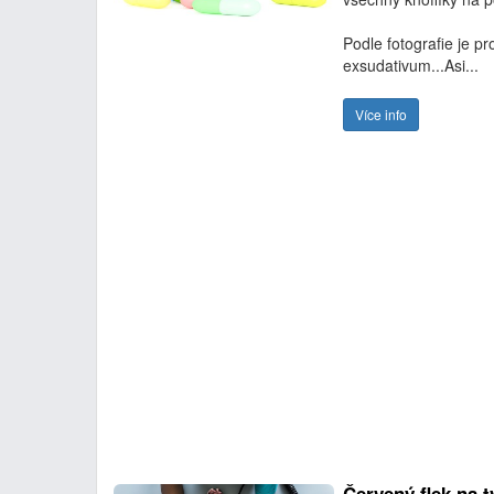
Podle fotografie je p
exsudativum...Asi...
Více info