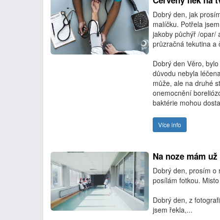
Červený flek na t
Dobrý den, jak prosím 
malíčku. Potřela jsem
jakoby půchýř /opar/ 
průzračná tekutina a č
Dobrý den Věro, bylo 
důvodu nebyla léčena.
může, ale na druhé st
onemocnění boreliózo
baktérie mohou dosta.
Více info
Na noze mám už d
Dobrý den, prosím o 
posílám fotkou. Misto
Dobrý den, z fotograf
jsem řekla,...