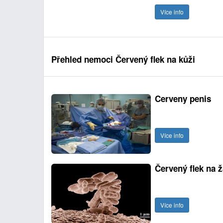
Více info
Přehled nemoci Červený flek na kůži
Cerveny penis
Více info
Červený flek na 
Více info