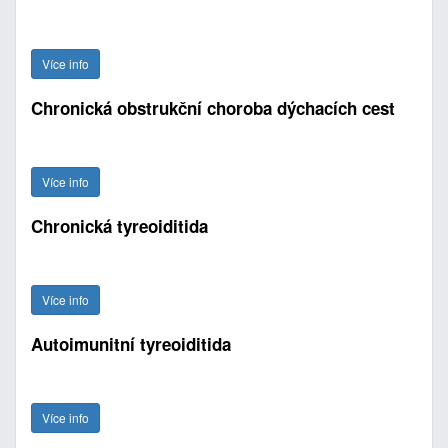
Více info
Chronická obstrukční choroba dýchacích cest
Více info
Chronická tyreoiditida
Více info
Autoimunitní tyreoiditida
Více info