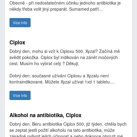
Obecně - při nedostatečném účinku jednoho antibiotika je
někdy třeba volit jiný preparát. Sumamed patří...
Více info
Ciplox
Dobrý den, mohu si vzít k Ciploxu 500, Xyzal? Začíná mě
svědit pokožka. Ciplox byl indikován na zánět močových
cest. Musím ho vybrat celý ? Děkuji.
Dobrý den, současné užívání Ciploxu a Xyzalu není
kontraindikované. Můžete Xyzal užívat 1xd 1 tabletu....
Více info
Alkohol na antibiotika, Ciplox
Dobrý den, Beru antibiotika Ciplox 500, již týden, chtěla bych
se zeptat jestli požití alkoholu na tato antibiotika, může
zásadně ovlivnit jejich účinnost a nebo dokonce ohrozit mé