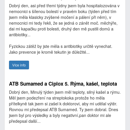
Dobrý den, asi před třemi týdny jsem byla hospitalozována v
nemocnici s šílenou bolestí v pravém boku (týden před tím
jsem měla klasicky zvýšené močení a pálení při něm), v
nemocnici mi tedy řekli, že se jedná o zánět moč. měchýře,
dai mi kapačku proti bolesti, druhý den mě pustili domů a
antibiotiky...
Fyzickou zátěž by jste měla s antibiotiky určitě vynechat.
Jako prevence je kromě tekutin je důležité...
Více info
ATB Sumamed a Ciplox 5. Rýma, kašel, teplota
Dobrý den, Minulý týden jsem měl teploty, silný kašel a rýmu.
Měl jsem podezření na streptokoka protože ho měla
přítelkyně tak jsem si zašel k doktorovi, aby mi udělal výtěr.
Rovnou mi předepsal ATB Sumamed. Ty jsem dobral. Dnes
jsem byl pro výsledky a byly negativní,pan doktor mi ale
předepsal další...