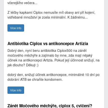
včerejšího večera...
Z léčby kapkami Ciplox nemusíte mít obavy ani při kojení,
vstřebané množství je zcela minimální. K žádnému...
Více info
Antibiotika Ciplox vs antikoncepce Artizia
Dobrý den, nyní beru antibiotika Ciplox500 na zánět
močového měchýře a zajímalo by mne, zda mají nějaký
účinek na antikoncepci Artizia. Pokud její účinnost snižují, na
jak dlouho? Děkuji :)
dobrý den, snižují účinek antikoncepce, minimálně 10 dní po
dobrání ATB se chraňte kondomem.
Více info
Zánět Močového měchýře, ciplox 5, cvičení?