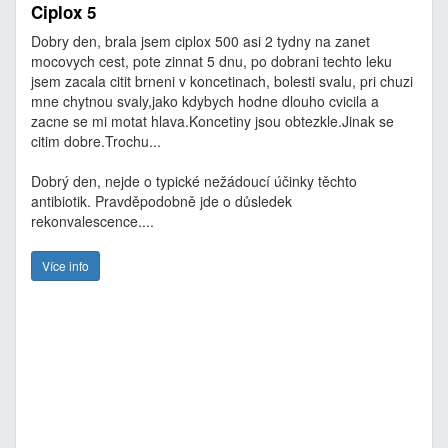
Ciplox 5
Dobry den, brala jsem ciplox 500 asi 2 tydny na zanet
mocovych cest, pote zinnat 5 dnu, po dobrani techto leku
jsem zacala citit brneni v koncetinach, bolesti svalu, pri chuzi
mne chytnou svaly,jako kdybych hodne dlouho cvicila a
zacne se mi motat hlava.Koncetiny jsou obtezkle.Jinak se
citim dobre.Trochu...
Dobrý den, nejde o typické nežádoucí účinky těchto
antibiotik. Pravděpodobně jde o důsledek
rekonvalescence....
Více info