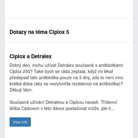
Dotazy na téma Ciplox 5
Ciplox a Detralex
Dobrý den, mohu užívat Detralex současně s antibiotikami
Ciplox 250? Také bych se ráda zeptala, když mi lékař
předepsal tato antibiotika pouze na 3 dny, zda to není moc
krátká doba (aby se nevytvořila rezistence na antibiotika)?
Děkuji Vám.
Současné užívání Detralexu a Ciploxu nevadí. Třídenní
léčba Ciploxem v této dávce postačovat může, jde-li...
Více info