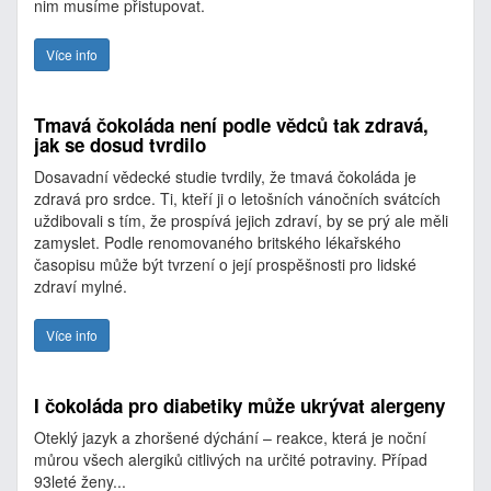
nim musíme přistupovat.
Více info
Tmavá čokoláda není podle vědců tak zdravá,
jak se dosud tvrdilo
Dosavadní vědecké studie tvrdily, že tmavá čokoláda je
zdravá pro srdce. Ti, kteří ji o letošních vánočních svátcích
uždibovali s tím, že prospívá jejich zdraví, by se prý ale měli
zamyslet. Podle renomovaného britského lékařského
časopisu může být tvrzení o její prospěšnosti pro lidské
zdraví mylné.
Více info
I čokoláda pro diabetiky může ukrývat alergeny
Oteklý jazyk a zhoršené dýchání – reakce, která je noční
můrou všech alergiků citlivých na určité potraviny. Případ
93leté ženy...