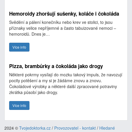
Hemoroidy zhoršují sušenky, koláče i čokoláda
Svědění a pálení konečníku nebo krev ve stolici, to jsou
příznaky velice nepříjemné a často tabuizované nemoci –
hemoroidů. Dnes je…
Více info
Pizza, brambůrky a čokoláda jako drogy
Některé pokrmy vysílají do mozku takový impuls, že navozují
pocity potěšení a my si je žádáme znovu a znovu.
Čokoládové výrobky a některé další zpracované potraviny
zkrátka působí jako drogy.
Více info
2024 ©
Tvojedoktorka.cz
/
Provozovatel - kontakt
/
Hledané