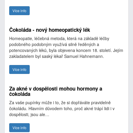
Více info
Čokoláda - nový homeopatický lék
Homeopatie, léčebná metoda, která na základě léčby
podobného podobným využívá silně ředěných a
potencovaných léků, byla objevena koncem 18. století. Jejím
zakladatelem byl saský lékař Samuel Hahnemann.
Více info
Za akné v dospělosti mohou hormony a
čokoláda
Za vaše pupínky může i to, že si dopřáváte pravidelně
čokoládu. Hlavním důvodem toho, proč akné trápí lidi i v
dospělosti, jsou ale…
Více info