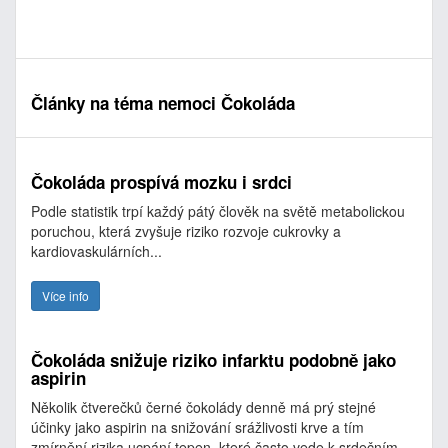
Články na téma nemoci Čokoláda
Čokoláda prospívá mozku i srdci
Podle statistik trpí každý pátý člověk na světě metabolickou
poruchou, která zvyšuje riziko rozvoje cukrovky a
kardiovaskulárních...
Více info
Čokoláda snižuje riziko infarktu podobně jako
aspirin
Několik čtverečků černé čokolády denně má prý stejné
účinky jako aspirin na snižování srážlivosti krve a tím
zmírnění rizika ucpání tepen, které často vede k srdečním