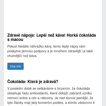
Zdravé nápoje: Lepší než káva! Horká čokoláda
s macou
Pokud hledáte náhražku kávy, tento teplý nápoj vám
poskytne jemnou podporu a je mnohem zdravější (a také
chutnější) než káva.
Více info
Čokoláda: Která je zdravá?
V poslední době se setkáváme s tvrzením, že čokoláda
obsahuje řadu antioxidantů, které dokáží zabránit vzniku
nemocí srdce a cév a rakoviny. Je nad slunce jasnější, že
tyto články mají jistý komerční podtex, a stímto vědomím k