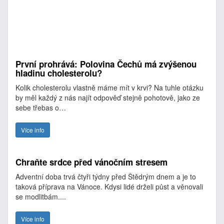
První prohrává: Polovina Čechů má zvýšenou
hladinu cholesterolu?
Kolik cholesterolu vlastně máme mít v krvi? Na tuhle otázku
by měl každý z nás najít odpověď stejně pohotově, jako ze
sebe třebas o…
Více info
Chraňte srdce před vánočním stresem
Adventní doba trvá čtyři týdny před Štědrým dnem a je to
taková příprava na Vánoce. Kdysi lidé drželi půst a věnovali
se modlitbám....
Více info