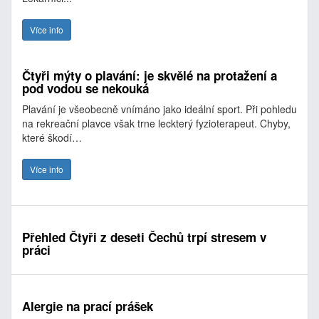
Více info
Čtyři mýty o plavání: je skvělé na protažení a
pod vodou se nekouká
Plavání je všeobecně vnímáno jako ideální sport. Při pohledu
na rekreační plavce však trne leckterý fyzioterapeut. Chyby,
které škodí…
Více info
Přehled Čtyři z deseti Čechů trpí stresem v
práci
Alergie na prací prášek