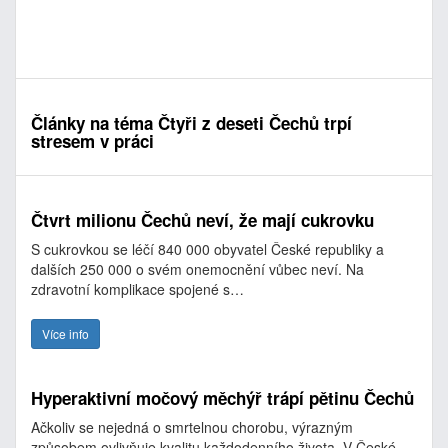
Články na téma Čtyři z deseti Čechů trpí
stresem v práci
Čtvrt milionu Čechů neví, že mají cukrovku
S cukrovkou se léčí 840 000 obyvatel České republiky a
dalších 250 000 o svém onemocnění vůbec neví. Na
zdravotní komplikace spojené s…
Více info
Hyperaktivní močový měchýř trápí pětinu Čechů
Ačkoliv se nejedná o smrtelnou chorobu, výrazným
způsobem ovlivňuje kvalitu každodenního života. V České