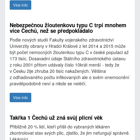
Více info
Nebezpečnou žloutenkovu typu C trpí mnohem
více Čechů, než se předpokládalo
Podle nových studií Fakulty vojenského zdravotnictví
Univerzity obrany v Hradci Králové z let 2014 a 2015 může
být počet nemocných žloutenkou typu C v české populaci až
173 tisíc. Dosavadní údaje Státního zdravotnického ústavu
z roku 2001 přitom udávaly číslo 10krát menší - tedy že
v Česku žije zhruba 20 tisíc nakažených. Většina
z odhadovaného počtu infikovaných ale o svém onemocnění
pravděpodobně neví a nikde se neléčí.
Více info
Takřka 1 Čechů už zná svůj plicní věk
Přibližně 20 % lidí, kteří přišli do vybraných lékáren
zkontrolovat stav svých plic, zjistilo, že jim nefungují správně.
Lékárníci...