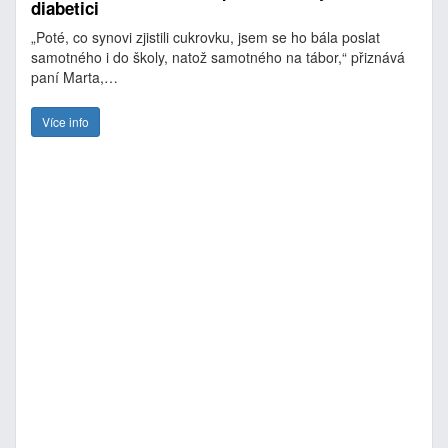
diabetici
„Poté, co synovi zjistili cukrovku, jsem se ho bála poslat
samotného i do školy, natož samotného na tábor,“ přiznává
paní Marta,…
Více info