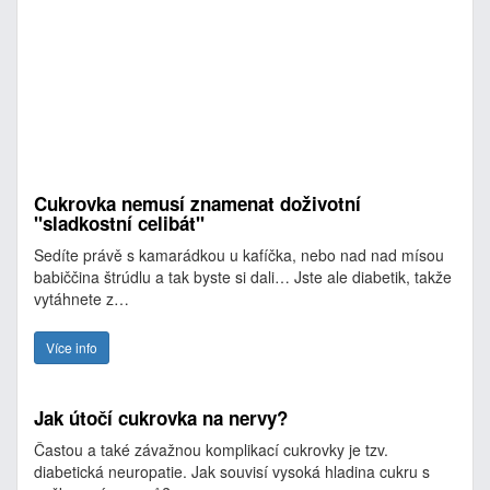
Cukrovka nemusí znamenat doživotní
"sladkostní celibát"
Sedíte právě s kamarádkou u kafíčka, nebo nad nad mísou
babiččina štrúdlu a tak byste si dali… Jste ale diabetik, takže
vytáhnete z…
Více info
Jak útočí cukrovka na nervy?
Častou a také závažnou komplikací cukrovky je tzv.
diabetická neuropatie. Jak souvisí vysoká hladina cukru s