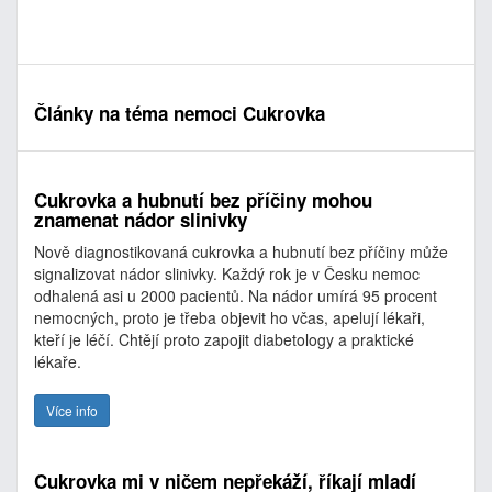
Články na téma nemoci Cukrovka
Cukrovka a hubnutí bez příčiny mohou
znamenat nádor slinivky
Nově diagnostikovaná cukrovka a hubnutí bez příčiny může
signalizovat nádor slinivky. Každý rok je v Česku nemoc
odhalená asi u 2000 pacientů. Na nádor umírá 95 procent
nemocných, proto je třeba objevit ho včas, apelují lékaři,
kteří je léčí. Chtějí proto zapojit diabetology a praktické
lékaře.
Více info
Cukrovka mi v ničem nepřekáží, říkají mladí