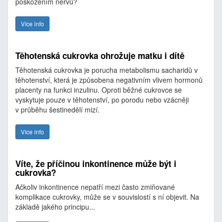
poškozením nervů?
Více info
Těhotenská cukrovka ohrožuje matku i dítě
Těhotenská cukrovka je porucha metabolismu sacharidů v
těhotenství, která je způsobena negativním vlivem hormonů
placenty na funkci inzulinu. Oproti běžné cukrovce se
vyskytuje pouze v těhotenství, po porodu nebo vzácněji
v průběhu šestinedělí mizí.
Více info
Víte, že příčinou inkontinence může být i
cukrovka?
Ačkoliv inkontinence nepatří mezi často zmiňované
komplikace cukrovky, může se v souvislostí s ní objevit. Na
základě jakého principu...