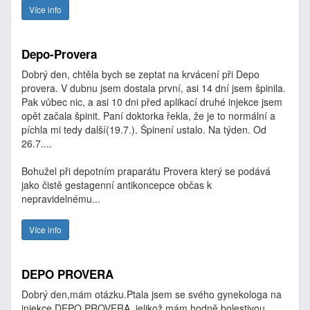
Více info
Depo-Provera
Dobrý den, chtěla bych se zeptat na krvácení při Depo
provera. V dubnu jsem dostala první, asi 14 dní jsem špinila.
Pak vůbec nic, a asi 10 dni před aplikací druhé injekce jsem
opět začala špinit. Paní doktorka řekla, že je to normální a
píchla mi tedy další(19.7.). Špinení ustalo. Na týden. Od
26.7....
Bohužel při depotním praparátu Provera který se podává
jako čistě gestagenní antikoncepce občas k
nepravidelnému...
Více info
DEPO PROVERA
Dobrý den,mám otázku.Ptala jsem se svého gynekologa na
injekce DEPO PROVERA, jelikož mám hodně bolestivou