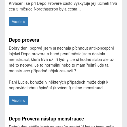
Krvácení se při Depo Proveře často vyskytuje její účinek trvá
cca 3 měsíce Norethisteron byla cesta...
Více info
Depo provera
Dobrý den, poprvé jsem si nechala píchnout antikoncepční
injekci Depo provera a hned první měsíc jsem dostala
menstruaci, která trvá už tři týdny. Je si hodně slabá ale už
mě to nebaví. Je to normální nebo to mám řešit? Jde ta
menstruace případně nějak zastavit ?
Paní Lucie, bohužel v některých případech může dojít k
nepravidelnému špinění (krvácení) mimo menstruaci....
Více info
Depo Provera nástup menstruace
Dobrý den chtěla bych se prosím zeptat.V lednu jsem měla