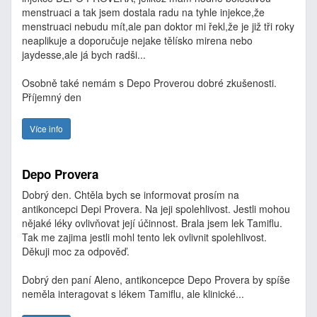
menstruaci a tak jsem dostala radu na tyhle injekce,že
menstruaci nebudu mít,ale pan doktor mi řekl,že je již tři roky
neaplikuje a doporučuje nejake tělísko mirena nebo
jaydesse,ale já bych radši...
Osobně také nemám s Depo Proverou dobré zkušenosti.
Příjemný den
Více info
Depo Provera
Dobrý den. Chtěla bych se informovat prosím na
antikoncepci Depi Provera. Na jeji spolehlivost. Jestli mohou
nějaké léky ovlivňovat její účinnost. Brala jsem lek Tamiflu.
Tak me zajima jestli mohl tento lek ovlivnit spolehlivost.
Děkuji moc za odpověď.
Dobrý den paní Aleno, antikoncepce Depo Provera by spíše
neměla interagovat s lékem Tamiflu, ale klinické...