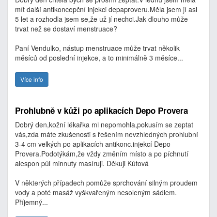
mít další antikoncepční injekci depaproveru.Měla jsem jí asi
5 let a rozhodla jsem se,že už jí nechci.Jak dlouho může
trvat než se dostaví menstruace?
Paní Vendulko, nástup menstruace může trvat několik
měsíců od poslední injekce, a to minimálně 3 měsíce...
Více info
Prohlubně v kůži po aplikacích Depo Provera
Dobrý den,kožní lékařka mi nepomohla,pokusím se zeptat
vás,zda máte zkušenosti s řešením nevzhledných prohlubní
3-4 cm velkých po aplikacích antikonc.injekcí Depo
Provera.Podotýkám,že vždy změním místo a po píchnutí
alespon půl minnuty masíruji. Děkuji Kůtová
V některých případech pomůže sprchování silným proudem
vody a poté masáž vyškvařeným nesoleným sádlem.
Příjemný...