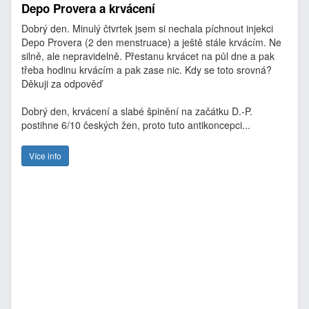
Depo Provera a krvácení
Dobrý den. Minulý čtvrtek jsem si nechala píchnout injekci
Depo Provera (2 den menstruace) a ještě stále krvácím. Ne
silně, ale nepravidelně. Přestanu krvácet na půl dne a pak
třeba hodinu krvácím a pak zase nic. Kdy se toto srovná?
Děkuji za odpověď
Dobrý den, krvácení a slabé špinění na začátku D.-P.
postihne 6/10 českých žen, proto tuto antikoncepci...
Více info