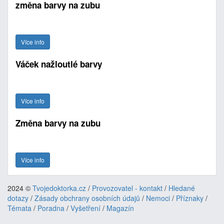
změna barvy na zubu
Více info
Váček nažloutlé barvy
Více info
Změna barvy na zubu
Více info
2024 ©
Tvojedoktorka.cz
/
Provozovatel - kontakt
/
Hledané
dotazy
/
Zásady obchrany osobních údajů
/
Nemoci
/
Příznaky
/
Témata
/
Poradna
/
Vyšetření
/
Magazín