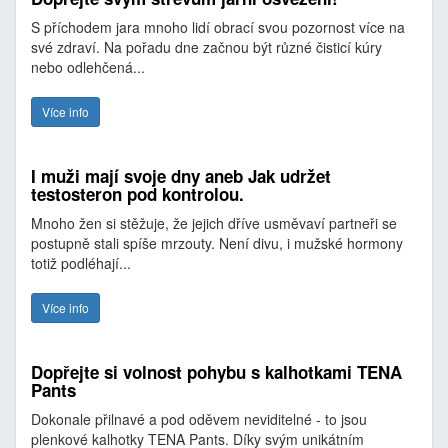
S příchodem jara mnoho lidí obrací svou pozornost více na
své zdraví. Na pořadu dne začnou být různé čisticí kúry
nebo odlehčená...
Více info
I muži mají svoje dny aneb Jak udržet
testosteron pod kontrolou.
Mnoho žen si stěžuje, že jejich dříve usměvaví partneři se
postupně stali spíše mrzouty. Není divu, i mužské hormony
totiž podléhají...
Více info
Dopřejte si volnost pohybu s kalhotkami TENA
Pants
Dokonale přilnavé a pod oděvem neviditelné - to jsou
plenkové kalhotky TENA Pants. Díky svým unikátním