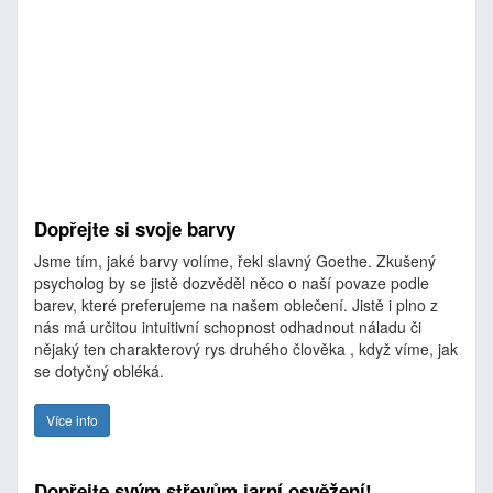
Dopřejte si svoje barvy
Jsme tím, jaké barvy volíme, řekl slavný Goethe. Zkušený
psycholog by se jistě dozvěděl něco o naší povaze podle
barev, které preferujeme na našem oblečení. Jistě i plno z
nás má určitou intuitivní schopnost odhadnout náladu či
nějaký ten charakterový rys druhého člověka , když víme, jak
se dotyčný obléká.
Více info
Dopřejte svým střevům jarní osvěžení!