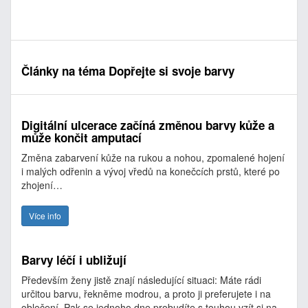
Články na téma Dopřejte si svoje barvy
Digitální ulcerace začíná změnou barvy kůže a
může končit amputací
Změna zabarvení kůže na rukou a nohou, zpomalené hojení
i malých odřenin a vývoj vředů na konečcích prstů, které po
zhojení…
Více info
Barvy léčí i ubližují
Především ženy jistě znají následující situaci: Máte rádi
určitou barvu, řekněme modrou, a proto ji preferujete i na
oblečení. Pak se jednoho dne probudíte s touhou vzít si na