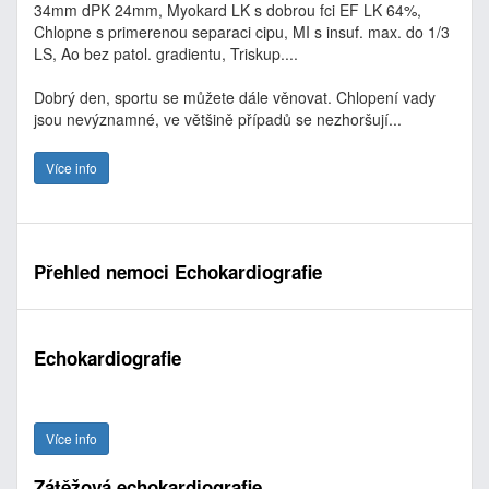
34mm dPK 24mm, Myokard LK s dobrou fci EF LK 64%,
Chlopne s primerenou separaci cipu, MI s insuf. max. do 1/3
LS, Ao bez patol. gradientu, Triskup....
Dobrý den, sportu se můžete dále věnovat. Chlopení vady
jsou nevýznamné, ve většině případů se nezhoršují...
Více info
Přehled nemoci Echokardiografie
Echokardiografie
Více info
Zátěžová echokardiografie