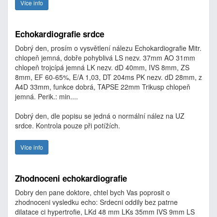
Více info
Echokardiografie srdce
Dobrý den, prosím o vysvětlení nálezu Echokardiografie Mitr.
chlopeň jemná, dobře pohyblivá LS nezv. 37mm AO 31mm
chlopeň trojcípá jemná LK nezv. dD 40mm, IVS 8mm, ZS
8mm, EF 60-65%, E/A 1,03, DT 204ms PK nezv. dD 28mm, z
A4D 33mm, funkce dobrá, TAPSE 22mm Trikusp chlopeň
jemná. Perik.: min....
Dobrý den, dle popisu se jedná o normální nález na UZ
srdce. Kontrola pouze při potížích.
Více info
Zhodnoceni echokardiografie
Dobry den pane doktore, chtel bych Vas poprosit o
zhodnoceni vysledku echo: Srdecni oddily bez patrne
dilatace ci hypertrofie, LKd 48 mm LKs 35mm IVS 9mm LS