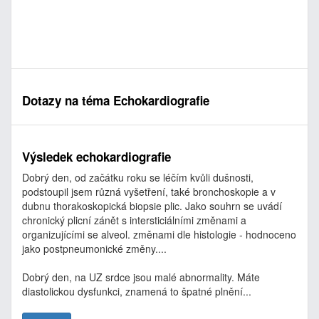
Dotazy na téma Echokardiografie
Výsledek echokardiografie
Dobrý den, od začátku roku se léčím kvůli dušnosti,
podstoupil jsem různá vyšetření, také bronchoskopie a v
dubnu thorakoskopická biopsie plic. Jako souhrn se uvádí
chronický plicní zánět s intersticiálními změnami a
organizujícími se alveol. změnami dle histologie - hodnoceno
jako postpneumonické změny....
Dobrý den, na UZ srdce jsou malé abnormality. Máte
diastolickou dysfunkci, znamená to špatné plnění...